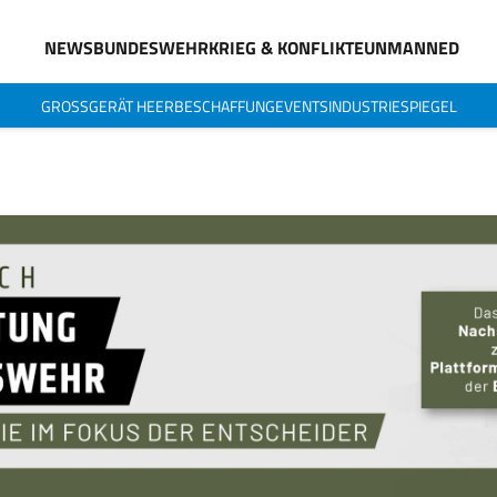
NEWS
BUNDESWEHR
KRIEG & KONFLIKTE
UNMANNED
GROSSGERÄT HEER
BESCHAFFUNG
EVENTS
INDUSTRIESPIEGEL