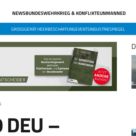
NEWS
BUNDESWEHR
KRIEG & KONFLIKTE
UNMANNED
GROSSGERÄT HEER
BESCHAFFUNG
EVENTS
INDUSTRIESPIEGEL
D
6
 DEU –