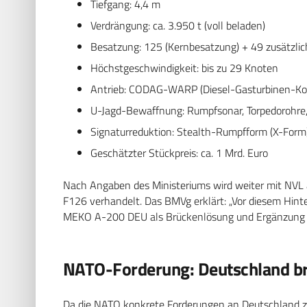
Tiefgang: 4,4 m
Verdrängung: ca. 3.950 t (voll beladen)
Besatzung: 125 (Kernbesatzung) + 49 zusätzlic
Höchstgeschwindigkeit: bis zu 29 Knoten
Antrieb: CODAG-WARP (Diesel-Gasturbinen-Ko
U-Jagd-Bewaffnung: Rumpfsonar, Torpedorohre, 
Signaturreduktion: Stealth-Rumpfform (X-Form),
Geschätzter Stückpreis: ca. 1 Mrd. Euro
Nach Angaben des Ministeriums wird weiter mit NVL
F126 verhandelt. Das BMVg erklärt: „Vor diesem Hin
MEKO A-200 DEU als Brückenlösung und Ergänzung g
NATO-Forderung: Deutschland bra
Da die NATO konkrete Forderungen an Deutschland zu