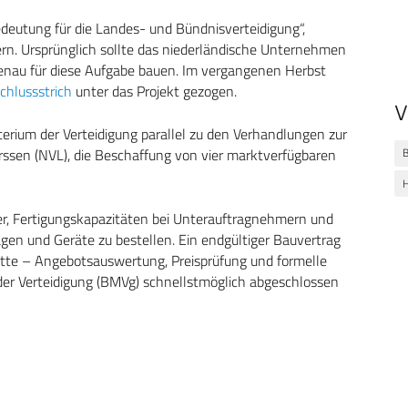
deutung für die Landes- und Bündnisverteidigung“,
ern. Ursprünglich sollte das niederländische Unternehmen
nau für diese Aufgabe bauen. Im vergangenen Herbst
Schlussstrich
unter das Projekt gezogen.
V
terium der Verteidigung parallel zu den Verhandlungen zur
B
rssen (NVL), die Beschaffung von vier marktverfügbaren
H
ler, Fertigungskapazitäten bei Unterauftragnehmern und
lagen und Geräte zu bestellen. Ein endgültiger Bauvertrag
itte – Angebotsauswertung, Preisprüfung und formelle
der Verteidigung (BMVg) schnellstmöglich abgeschlossen