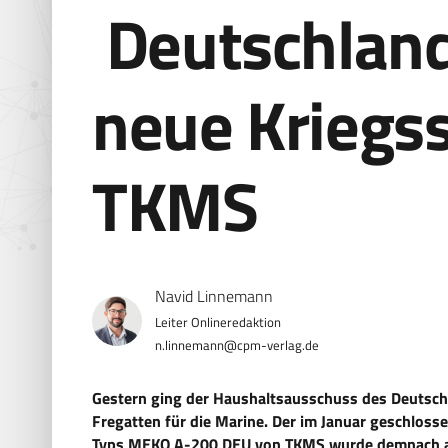
Deutschland 
neue Kriegss
TKMS
Navid Linnemann
n.linnemann@cpm-verlag.de
Gestern ging der Haushaltsausschuss des Deutsch
Fregatten für die Marine. Der im Januar geschloss
Typs MEKO A-200 DEU von TKMS wurde demnach auf