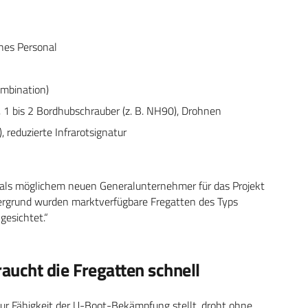
hes Personal
mbination)
1 bis 2 Bordhubschrauber (z. B. NH90), Drohnen
 reduzierte Infrarotsignatur
 als möglichem neuen Generalunternehmer für das Projekt
tergrund wurden marktverfügbare Fregatten des Typs
esichtet.
“
ucht die Fregatten schnell
r Fähigkeit der U-Boot-Bekämpfung stellt, droht ohne