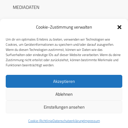
MEDIADATEN
Cookie-Zustimmung verwalten
Um dir ein optimales Erlebnis zu bieten, verwenden wir Technologien wie
RECHTLICHES
Cookies, um Geräteinformationen zu speichern und/oder darauf zuzugreifen.
Wenn du diesen Technologien zustimmst, können wir Daten wie das
Surfverhalten oder eindeutige IDs auf dieser Website verarbeiten. Wenn du deine
Datenschutzerklärung
Zustimmung nicht erteilst oder zurückziehst, können bestimmte Merkmale und
Funktionen beeinträchtigt werden.
Cookie-Richtlinie (EU)
AGB
Akzeptieren
Compliance
Ablehnen
Impressum
Einstellungen ansehen
© 2026 CPM GmbH – Alle Rechte vorbehalten
Cookie-Richtlinie
Datenschutzerklärung
Impressum