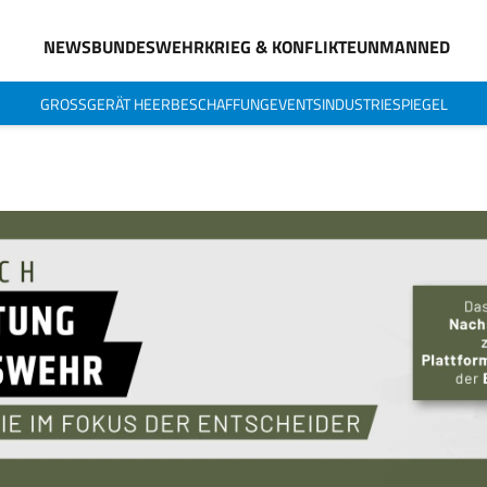
NEWS
BUNDESWEHR
KRIEG & KONFLIKTE
UNMANNED
GROSSGERÄT HEER
BESCHAFFUNG
EVENTS
INDUSTRIESPIEGEL