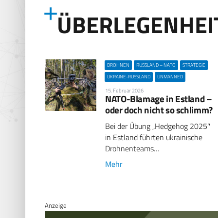
ÜBERLEGENHEI
DROHNEN
RUSSLAND – NATO
STRATEGIE
UKRAINE-RUSSLAND
UNMANNED
15. Februar 2026
NATO-Blamage in Estland –
oder doch nicht so schlimm?
Bei der Übung „Hedgehog 2025″
in Estland führten ukrainische
Drohnenteams…
Mehr
Anzeige