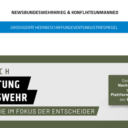
NEWS
BUNDESWEHR
KRIEG & KONFLIKTE
UNMANNED
GROSSGERÄT HEER
BESCHAFFUNG
EVENTS
INDUSTRIESPIEGEL