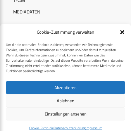
TEAM
MEDIADATEN
Cookie-Zustimmung verwalten
Um dir ein optimales Erlebnis zu bieten, verwenden wir Technologien wie
RECHTLICHES
Cookies, um Geräteinformationen zu speichern und/oder darauf zuzugreifen.
Wenn du diesen Technologien zustimmst, können wir Daten wie das
Surfverhalten oder eindeutige IDs auf dieser Website verarbeiten. Wenn du deine
Datenschutzerklärung
Zustimmung nicht erteilst oder zurückziehst, können bestimmte Merkmale und
Funktionen beeinträchtigt werden.
Cookie-Richtlinie (EU)
AGB
Akzeptieren
Compliance
Ablehnen
Impressum
Einstellungen ansehen
© 2026 CPM GmbH – Alle Rechte vorbehalten
Cookie-Richtlinie
Datenschutzerklärung
Impressum