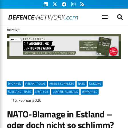
Anzeige
DROHNEN
INTERNATIONAL
KRIEG & KONFLIKTE
NATO
NUTZUNG
RUSSLAND – NATO
STRATEGIE
UKRAINE-RUSSLAND
UNMANNED
15. Februar 2026
NATO-Blamage in Estland –
oder doch nicht so schlimm?