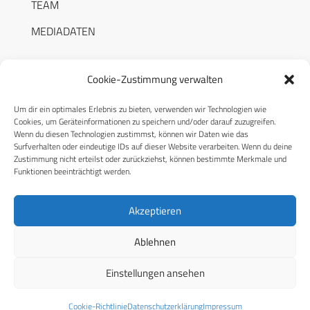
TEAM
MEDIADATEN
Cookie-Zustimmung verwalten
Um dir ein optimales Erlebnis zu bieten, verwenden wir Technologien wie
RECHTLICHES
Cookies, um Geräteinformationen zu speichern und/oder darauf zuzugreifen.
Wenn du diesen Technologien zustimmst, können wir Daten wie das
Surfverhalten oder eindeutige IDs auf dieser Website verarbeiten. Wenn du deine
Datenschutzerklärung
Zustimmung nicht erteilst oder zurückziehst, können bestimmte Merkmale und
Funktionen beeinträchtigt werden.
Cookie-Richtlinie (EU)
AGB
Akzeptieren
Compliance
Ablehnen
Impressum
Einstellungen ansehen
© 2026 CPM GmbH – Alle Rechte vorbehalten
Cookie-Richtlinie
Datenschutzerklärung
Impressum