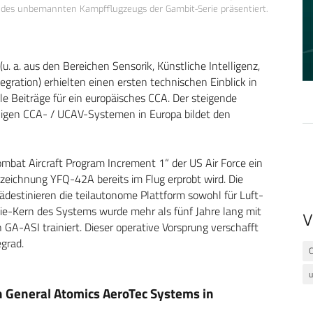
n des unbemannten Kampfflugzeugs der Gambit-Serie präsentiert.
. a. aus den Bereichen Sensorik, Künstliche Intelligenz,
ration) erhielten einen ersten technischen Einblick in
lle Beiträge für ein europäisches CCA. Der steigende
ähigen CCA- / UCAV-Systemen in Europa bildet den
mbat Aircraft Program Increment 1“ der US Air Force ein
ezeichnung YFQ-42A bereits im Flug erprobt wird. Die
ädestinieren die teilautonome Plattform sowohl für Luft-
ie-Kern des Systems wurde mehr als fünf Jahre lang mit
V
A-ASI trainiert. Dieser operative Vorsprung verschafft
egrad.
u
n General Atomics AeroTec Systems in