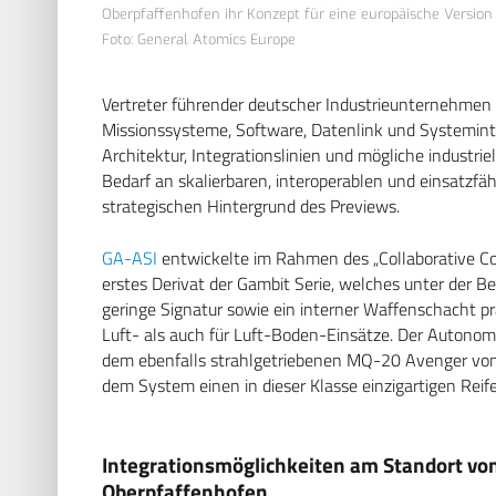
Oberpfaffenhofen ihr Konzept für eine europäische Versio
Foto: General Atomics Europe
Vertreter führender deutscher Industrieunternehmen (u
Missionssysteme, Software, Datenlink und Systeminteg
Architektur, Integrationslinien und mögliche industrie
Bedarf an skalierbaren, interoperablen und einsatzf
strategischen Hintergrund des Previews.
GA-ASI
entwickelte im Rahmen des „Collaborative Co
erstes Derivat der Gambit Serie, welches unter der B
geringe Signatur sowie ein interner Waffenschacht pr
Luft- als auch für Luft-Boden-Einsätze. Der Autonom
dem ebenfalls strahlgetriebenen MQ-20 Avenger von G
dem System einen in dieser Klasse einzigartigen Reif
Integrationsmöglichkeiten am Standort vo
Oberpfaffenhofen