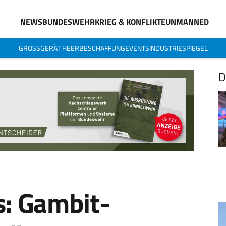
NEWS
BUNDESWEHR
KRIEG & KONFLIKTE
UNMANNED
GROSSGERÄT HEER
BESCHAFFUNG
EVENTS
INDUSTRIESPIEGEL
D
s: Gambit-