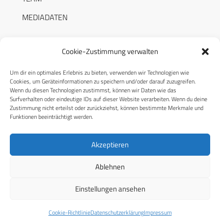
MEDIADATEN
Cookie-Zustimmung verwalten
Um dir ein optimales Erlebnis zu bieten, verwenden wir Technologien wie
RECHTLICHES
Cookies, um Geräteinformationen zu speichern und/oder darauf zuzugreifen.
Wenn du diesen Technologien zustimmst, können wir Daten wie das
Surfverhalten oder eindeutige IDs auf dieser Website verarbeiten. Wenn du deine
Datenschutzerklärung
Zustimmung nicht erteilst oder zurückziehst, können bestimmte Merkmale und
Funktionen beeinträchtigt werden.
Cookie-Richtlinie (EU)
AGB
Akzeptieren
Compliance
Ablehnen
Impressum
Einstellungen ansehen
© 2026 CPM GmbH – Alle Rechte vorbehalten
Cookie-Richtlinie
Datenschutzerklärung
Impressum