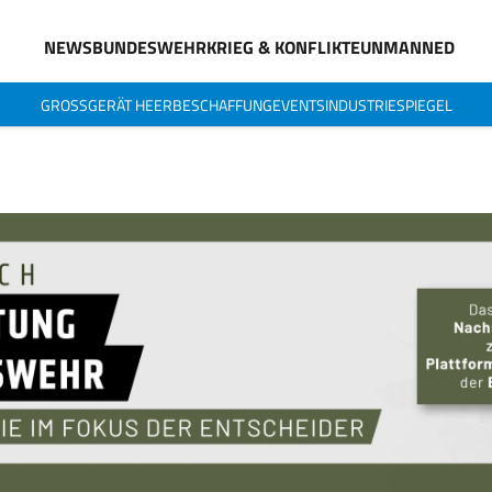
NEWS
BUNDESWEHR
KRIEG & KONFLIKTE
UNMANNED
GROSSGERÄT HEER
BESCHAFFUNG
EVENTS
INDUSTRIESPIEGEL