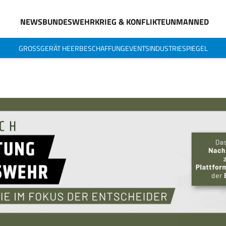
NEWS
BUNDESWEHR
KRIEG & KONFLIKTE
UNMANNED
GROSSGERÄT HEER
BESCHAFFUNG
EVENTS
INDUSTRIESPIEGEL