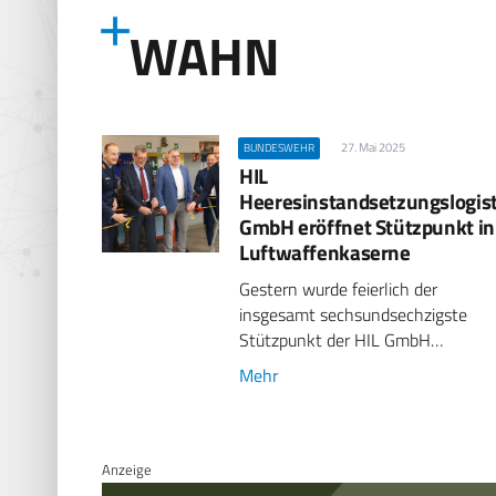
WAHN
27. Mai 2025
BUNDESWEHR
HIL
Heeresinstandsetzungslogist
GmbH eröffnet Stützpunkt in
Luftwaffenkaserne
Gestern wurde feierlich der
insgesamt sechsundsechzigste
Stützpunkt der HIL GmbH…
Mehr
Anzeige