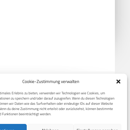
er Bundeswehr 2023 am 17.
Bundeskabinett: Finanzierung für
20.000 Wehrpflichtige ist
beschlossene Sache
Cookie-Zustimmung verwalten
timales Erlebnis zu bieten, verwenden wir Technologien wie Cookies, um
RECHTLICHES
tionen zu speichern und/oder darauf zuzugreifen. Wenn du diesen Technologien
nnen wir Daten wie das Surfverhalten oder eindeutige IDs auf dieser Website
Wenn du deine Zustimmung nicht erteilst oder zurückziehst, können bestimmte
S
Datenschutzerklärung
 Funktionen beeinträchtigt werden.
Cookie-Richtlinie (EU)