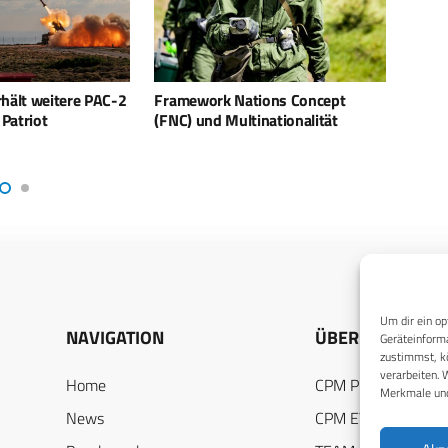
ions Concept
Airbus A330 MRTTs erhalten
Tag d
inationalität
DIRCM-Selbstschutzsysteme
Juni
Um dir ein op
NAVIGATION
ÜBER UNS
Geräteinforma
zustimmst, kö
verarbeiten. 
Home
CPM PUBLICATION
Merkmale und
News
CPM EVENTS