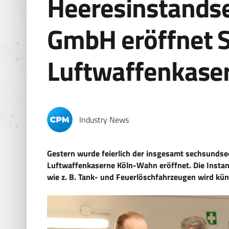
Heeresinstandse
GmbH eröffnet S
Luftwaffenkase
Industry News
Gestern wurde feierlich der insgesamt sechsundse
Luftwaffenkaserne Köln-Wahn eröffnet. Die Insta
wie z. B. Tank- und Feuerlöschfahrzeugen wird kün