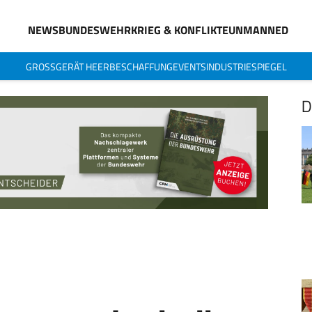
NEWS
BUNDESWEHR
KRIEG & KONFLIKTE
UNMANNED
GROSSGERÄT HEER
BESCHAFFUNG
EVENTS
INDUSTRIESPIEGEL
D