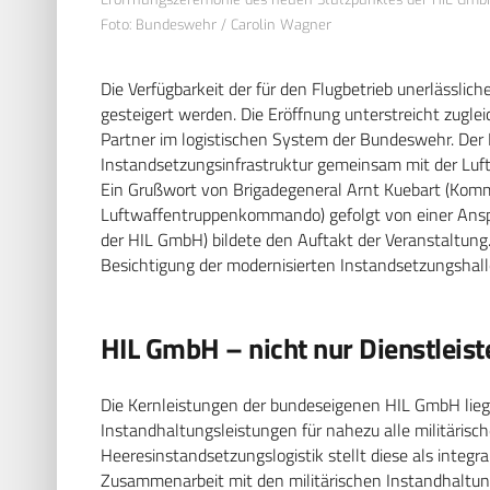
Foto: Bundeswehr / Carolin Wagner
Die Verfügbarkeit der für den Flugbetrieb unerlässl
gesteigert werden. Die Eröffnung unterstreicht zuglei
Partner im logistischen System der Bundeswehr. Der
Instandsetzungsinfrastruktur gemeinsam mit der Lu
Ein Grußwort von Brigadegeneral Arnt Kuebart (K
Luftwaffentruppenkommando) gefolgt von einer Ans
der HIL GmbH) bildete den Auftakt
der Veranstaltung.
Besichtigung der modernisierten Instandsetzungshal
HIL GmbH – nicht nur Dienstleist
Die Kernleistungen der bundeseigenen HIL GmbH
lie
Instandhaltungsleistungen für nahezu alle militäris
Heeresinstandsetzungslogistik stellt diese als integr
Zusammenarbeit mit den militärischen
Instandhaltun