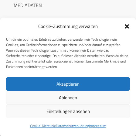
MEDIADATEN
Cookie-Zustimmung verwalten
Um dir ein optimales Erlebnis zu bieten, verwenden wir Technologien wie
RECHTLICHES
Cookies, um Geräteinformationen zu speichern und/oder darauf zuzugreifen.
Wenn du diesen Technologien zustimmst, können wir Daten wie das
Surfverhalten oder eindeutige IDs auf dieser Website verarbeiten. Wenn du deine
Datenschutzerklärung
Zustimmung nicht erteilst oder zurückziehst, können bestimmte Merkmale und
Funktionen beeinträchtigt werden.
Cookie-Richtlinie (EU)
AGB
Akzeptieren
Compliance
Ablehnen
Impressum
Einstellungen ansehen
© 2026 CPM GmbH – Alle Rechte vorbehalten
Cookie-Richtlinie
Datenschutzerklärung
Impressum