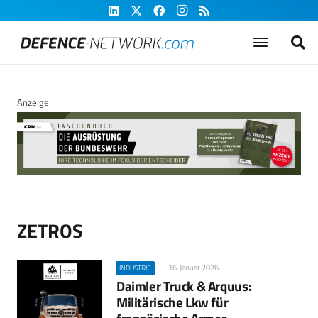
Anzeige
ZETROS
16. Januar 2026
INDUSTRIE
Daimler Truck & Arquus:
Militärische Lkw für