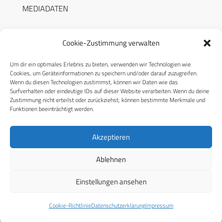
MEDIADATEN
Cookie-Zustimmung verwalten
Um dir ein optimales Erlebnis zu bieten, verwenden wir Technologien wie
RECHTLICHES
Cookies, um Geräteinformationen zu speichern und/oder darauf zuzugreifen.
Wenn du diesen Technologien zustimmst, können wir Daten wie das
Surfverhalten oder eindeutige IDs auf dieser Website verarbeiten. Wenn du deine
Datenschutzerklärung
Zustimmung nicht erteilst oder zurückziehst, können bestimmte Merkmale und
Funktionen beeinträchtigt werden.
Cookie-Richtlinie (EU)
AGB
Akzeptieren
Compliance
Ablehnen
Impressum
Einstellungen ansehen
© 2026 CPM GmbH – Alle Rechte vorbehalten
Cookie-Richtlinie
Datenschutzerklärung
Impressum