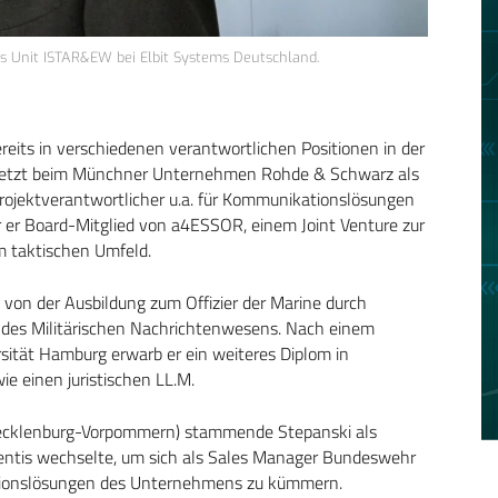
s Unit ISTAR&EW bei Elbit Systems Deutschland.
reits in verschiedenen verantwortlichen Positionen in der
uletzt beim Münchner Unternehmen Rohde & Schwarz als
rojektverantwortlicher u.a. für Kommunikationslösungen
r er Board-Mitglied von a4ESSOR, einem Joint Venture zur
m taktischen Umfeld.
 von der Ausbildung zum Offizier der Marine durch
h des Militärischen Nachrichtenwesens. Nach einem
ität Hamburg erwarb er ein weiteres Diplom in
e einen juristischen LL.M.
(Mecklenburg-Vorpommern) stammende Stepanski als
quentis wechselte, um sich als Sales Manager Bundeswehr
tionslösungen des Unternehmens zu kümmern.