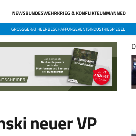
NEWS
BUNDESWEHR
KRIEG & KONFLIKTE
UNMANNED
GROSSGERÄT HEER
BESCHAFFUNG
EVENTS
INDUSTRIESPIEGEL
D
ski neuer VP