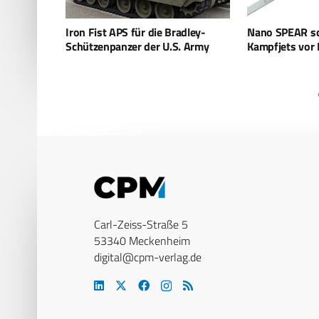
adley-
Nano SPEAR schützt israelische
US-Armee setz
. Army
Kampfjets vor Raketen
von Elbit Syst
Carl-Zeiss-Straße 5
53340 Meckenheim
digital@cpm-verlag.de