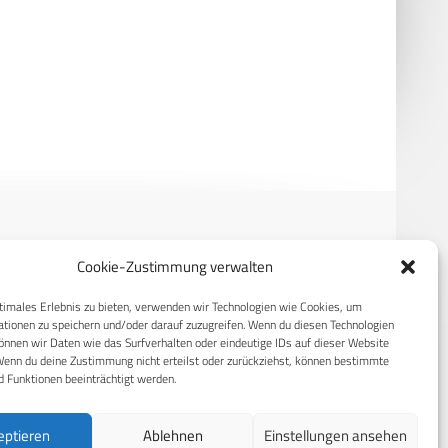
 Systems erhält 1,6-
XCalibur und Sting:
arden-USD-Auftrag aus
Hochleistungslaser von Elbit
pa
gegen Drohnen und Raketen
Cookie-Zustimmung verwalten
RECHTLICHES
timales Erlebnis zu bieten, verwenden wir Technologien wie Cookies, um
tionen zu speichern und/oder darauf zuzugreifen. Wenn du diesen Technologien
S
Datenschutzerklärung
nnen wir Daten wie das Surfverhalten oder eindeutige IDs auf dieser Website
Cookie-Richtlinie (EU)
Wenn du deine Zustimmung nicht erteilst oder zurückziehst, können bestimmte
 Funktionen beeinträchtigt werden.
AGB
Compliance
eptieren
Ablehnen
Einstellungen ansehen