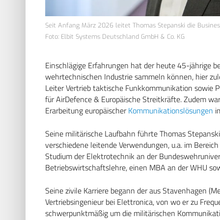
Seit Anfang März 2026 leitet Thomas Stepanski die Busines
Foto: Elbit Systems Deutschland GmbH & Co. KG
Einschlägige Erfahrungen hat der heute 45-jährige be
wehrtechnischen Industrie sammeln können, hier z
Leiter Vertrieb taktische Funkkommunikation sowie P
für AirDefence & Europäische Streitkräfte. Zudem wa
Erarbeitung europäischer
Kommunikationslösungen
i
Seine militärische Laufbahn führte Thomas Stepanski
verschiedene leitende Verwendungen, u.a. im Bereic
Studium der Elektrotechnik an der Bundeswehrunivers
Betriebswirtschaftslehre, einen MBA an der WHU sowi
Seine zivile Karriere begann der aus Stavenhagen 
Vertriebsingenieur bei Elettronica, von wo er zu Fre
schwerpunktmäßig um die militärischen Kommunika