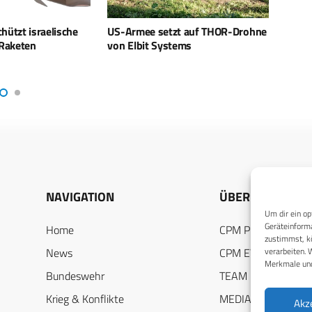
t auf THOR-Drohne
Nachtsichtsysteme: Elbit erhält
Elbit
ems
Millionen Auftrag der US-Armee
Milli
Euro
NAVIGATION
ÜBER UNS
Um dir ein op
Geräteinforma
Home
CPM PUBLICATION
zustimmst, kö
News
CPM EVENTS
verarbeiten. 
Merkmale und
Bundeswehr
TEAM
Krieg & Konflikte
MEDIADATEN
Akz