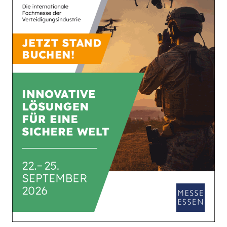
Mehr
27. Januar 2026
INDUSTRIE
Iron Fist: Millionen-Auftrag für
Elbit Systems von der US-Armee
Das israelische Unternehmen Elbit
Systems hat einen Auftrag im Wert…
Mehr
13. Januar 2026
Elbit: Millionen-Auftrag über
EloKa-Systeme für
Luftfahrzeuge
Das israelische Unternehmen Elbit
Systems gab am 12. Januar 2026…