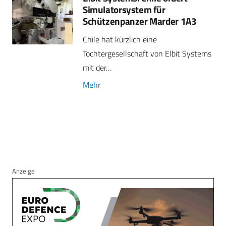
Simulatorsystem für
Schützenpanzer Marder 1A3
Chile hat kürzlich eine
Tochtergesellschaft von Elbit Systems
mit der…
Mehr
27. Januar 2026
INDUSTRIE
Elbit Systems: Israel erteilt
Millionen-Auftrag für
Luftmunition
Das israelische
Verteidigungsministerium (IMOD) hat
über seine Abteilung für
Verteidigungsbeschaffung…