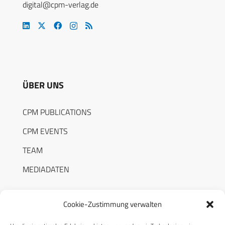
Gesamtwert…
Mehr
5. Januar 2026
INTERNATIONAL
Elbit: Indische Armee führt
PULS-Raketenwerfer ein
Der Raketenwerfer PULS von Elbit
Systems wird von der indischen…
Mehr
7. Dezember 2025
INDUSTRIE
BUNDESWEHR
Über 100 Mars 3/Euro-PULS im
Gespräch für Deutschland
Cookie-Zustimmung verwalten
Die neue Raketenartillerie der