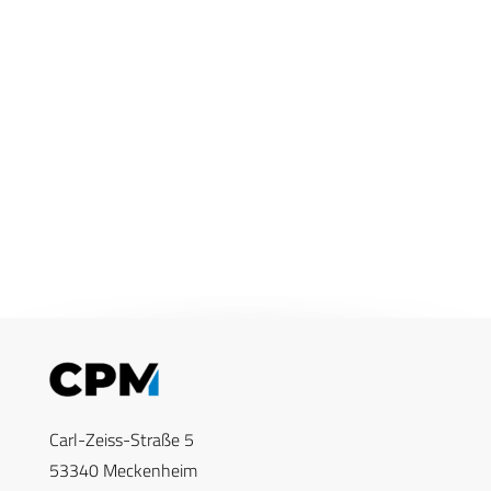
Mehr
7. Januar 2026
INTERNATIONAL
INDUSTRIE
Iron Fist: Elbit erhält Auftrag zur
Stärkung von NATO-Panzer
Das israelische Unternehmen Elbit
Systems hat von BAE Systems
Hägglunds…
Mehr
7. Januar 2026
INTERNATIONAL
INDUSTRIE
Elbit: Europäische NATO-Flotten
setzen auf DIRCM-Systeme
Das israelische Unternehmen Elbit
Systems hat neue Aufträge im