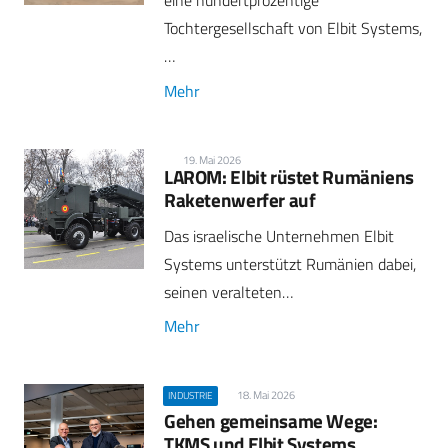
eine hundertprozentige
Tochtergesellschaft von Elbit Systems,
…
Mehr
19. Mai 2026
LAROM: Elbit rüstet Rumäniens
Raketenwerfer auf
Das israelische Unternehmen Elbit
Systems unterstützt Rumänien dabei,
seinen veralteten…
Mehr
18. Mai 2026
INDUSTRIE
Gehen gemeinsame Wege:
TKMS und Elbit Systems