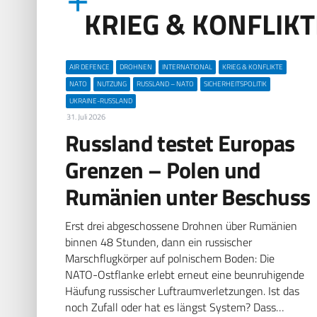
KRIEG & KONFLIKT
AIR DEFENCE
DROHNEN
INTERNATIONAL
KRIEG & KONFLIKTE
NATO
NUTZUNG
RUSSLAND – NATO
SICHERHEITSPOLITIK
UKRAINE-RUSSLAND
31. Juli 2026
Russland testet Europas
Grenzen – Polen und
Rumänien unter Beschuss
Erst drei abgeschossene Drohnen über Rumänien
binnen 48 Stunden, dann ein russischer
Marschflugkörper auf polnischem Boden: Die
NATO-Ostflanke erlebt erneut eine beunruhigende
Häufung russischer Luftraumverletzungen. Ist das
noch Zufall oder hat es längst System? Dass…