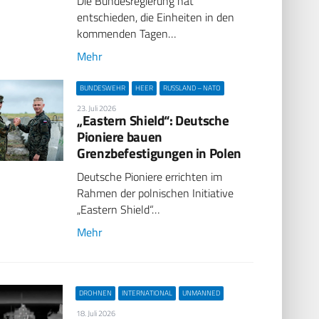
Die Bundesregierung hat
entschieden, die Einheiten in den
kommenden Tagen…
Mehr
BUNDESWEHR
HEER
RUSSLAND – NATO
23. Juli 2026
„Eastern Shield“: Deutsche
Pioniere bauen
Grenzbefestigungen in Polen
Deutsche Pioniere errichten im
Rahmen der polnischen Initiative
„Eastern Shield“…
Mehr
DROHNEN
INTERNATIONAL
UNMANNED
18. Juli 2026