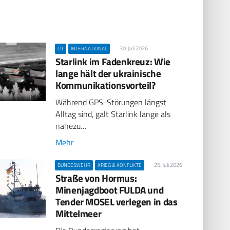
30. Juli 2026
CIT
INTERNATIONAL
Starlink im Fadenkreuz: Wie
lange hält der ukrainische
Kommunikationsvorteil?
Während GPS-Störungen längst
Alltag sind, galt Starlink lange als
nahezu…
Mehr
25. Juli 2026
BUNDESWEHR
KRIEG & KONFLIKTE
Straße von Hormus:
Minenjagdboot FULDA und
Tender MOSEL verlegen in das
Mittelmeer