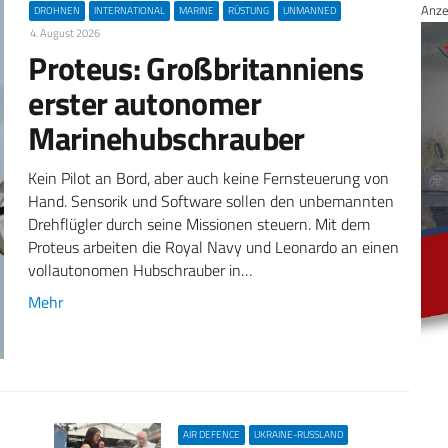
Anze
DROHNEN
INTERNATIONAL
MARINE
RÜSTUNG
UNMANNED
4. August 2026
Proteus: Großbritanniens
erster autonomer
Marinehubschrauber
Kein Pilot an Bord, aber auch keine Fernsteuerung von
Hand. Sensorik und Software sollen den unbemannten
Drehflügler durch seine Missionen steuern. Mit dem
Proteus arbeiten die Royal Navy und Leonardo an einen
vollautonomen Hubschrauber in…
Mehr
AIR DEFENCE
UKRAINE-RUSSLAND