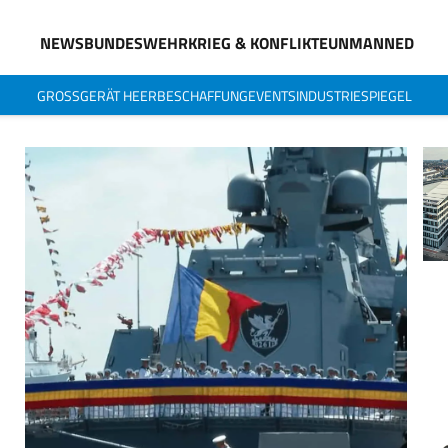
NEWS
BUNDESWEHR
KRIEG & KONFLIKTE
UNMANNED
GROSSGERÄT HEER
BESCHAFFUNG
EVENTS
INDUSTRIESPIEGEL