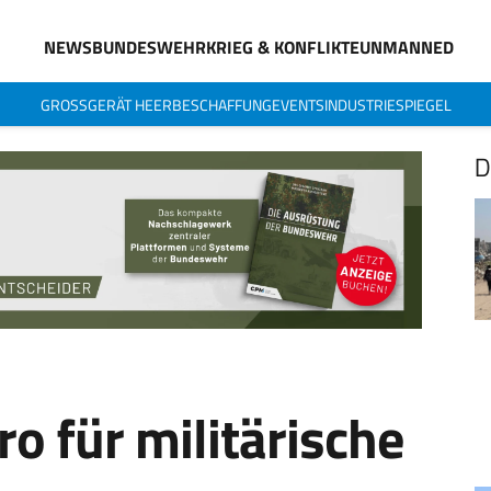
NEWS
BUNDESWEHR
KRIEG & KONFLIKTE
UNMANNED
GROSSGERÄT HEER
BESCHAFFUNG
EVENTS
INDUSTRIESPIEGEL
D
ro für militärische