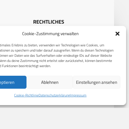
RECHTLICHES
Cookie-Zustimmung verwalten
S
Datenschutzerklärung
Cookie-Richtlinie (EU)
timales Erlebnis zu bieten, verwenden wir Technologien wie Cookies, um
tionen zu speichern und/oder darauf zuzugreifen. Wenn du diesen Technologien
AGB
nnen wir Daten wie das Surfverhalten oder eindeutige IDs auf dieser Website
Wenn du deine Zustimmung nicht erteilst oder zurückziehst, können bestimmte
Compliance
 Funktionen beeinträchtigt werden.
Impressum
eptieren
Ablehnen
Einstellungen ansehen
Cookie-Richtlinie
Datenschutzerklärung
Impressum
© 2026 CPM GmbH – Alle Rechte vorbehalten