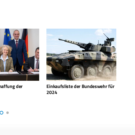
der Bundeswehr für
Acht neue, mobile
Gener
Luftlanderettungszentren bis
wechs
2024