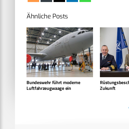
Ähnliche Posts
erne
Rüstungsbeschaffung der
Einkaufsliste 
Zukunft
2024