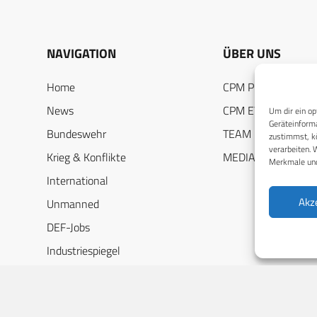
NAVIGATION
ÜBER UNS
Home
CPM PUBLICATION
News
CPM EVENTS
Um dir ein op
Geräteinforma
Bundeswehr
TEAM
zustimmst, kö
verarbeiten. 
Krieg & Konflikte
MEDIADATEN
Merkmale und
International
Akz
Unmanned
DEF-Jobs
Industriespiegel