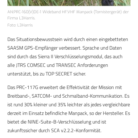
AN:PRC-160(V)DE-1 Wideband HF:VHF Manpack (Tornistergerät) der
Firma L3Harris.
Foto: L3Harris
Das Situationsbewusstsein wird durch einen eingebetteten
SAASM GPS-Empfänger verbessert. Sprache und Daten
sind durch das Sierra II Verschlüsselungsmodul, das auch
alle JTRS COMSEC und TRANSEC Anforderungen
unterstützt, bis zu TOP SECRET sicher.
Das PRC-117G erweitert die Effektivität der Mission mit
Breitband-, SATCOM- und Schmalband-Kommunikation. Es
ist rund 30% kleiner und 35% leichter als jedes vergleichbare
derzeit im Einsatz befindliche Manpack, so der Hersteller. Es
bietet die NINE-Suite-B-Verschlüsselung und ist
zukunftssicher durch SCA v2.2.2-Konformität.