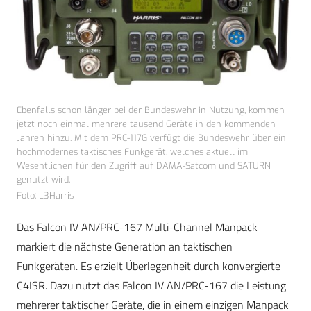
Ebenfalls schon länger bei der Bundeswehr in Nutzung, kommen
jetzt noch einmal mehrere tausend Geräte in den kommenden
Jahren hinzu. Mit dem PRC-117G verfügt die Bundeswehr über ein
hochmodernes taktisches Funkgerät, welches aktuell im
Wesentlichen für den Zugriff auf DAMA-Satcom und SATURN
genutzt wird.
Foto: L3Harris
Das Falcon IV AN/PRC-167 Multi-Channel Manpack
markiert die nächste Generation an taktischen
Funkgeräten. Es erzielt Überlegenheit durch konvergierte
C4ISR. Dazu nutzt das Falcon IV AN/PRC-167 die Leistung
mehrerer taktischer Geräte, die in einem einzigen Manpack