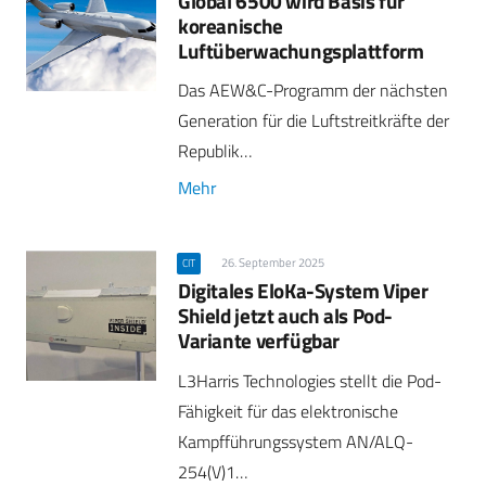
Global 6500 wird Basis für
koreanische
Luftüberwachungsplattform
Das AEW&C-Programm der nächsten
Generation für die Luftstreitkräfte der
Republik…
Mehr
26. September 2025
CIT
Digitales EloKa-System Viper
Shield jetzt auch als Pod-
Variante verfügbar
L3Harris Technologies stellt die Pod-
Fähigkeit für das elektronische
Kampfführungssystem AN/ALQ-
254(V)1…