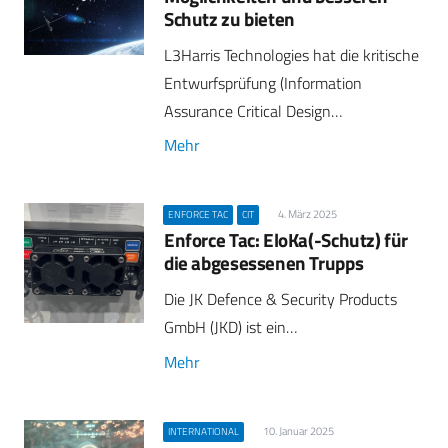
Schutz zu bieten
L3Harris Technologies hat die kritische
Entwurfsprüfung (Information
Assurance Critical Design…
Mehr
4. März 2025
ENFORCE TAC
CIT
Enforce Tac: EloKa(-Schutz) für
die abgesessenen Trupps
Die JK Defence & Security Products
GmbH (JKD) ist ein…
Mehr
10. Januar 2025
INTERNATIONAL