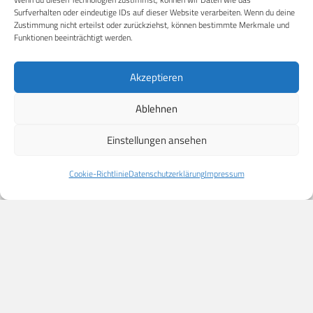
Surfverhalten oder eindeutige IDs auf dieser Website verarbeiten. Wenn du deine
Zustimmung nicht erteilst oder zurückziehst, können bestimmte Merkmale und
Funktionen beeinträchtigt werden.
Akzeptieren
Carl-Zeiss-Straße 5
Ablehnen
53340 Meckenheim
Einstellungen ansehen
digital@cpm-verlag.de
Cookie-Richtlinie
Datenschutzerklärung
Impressum
ÜBER UNS
CPM PUBLICATIONS