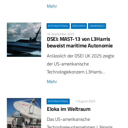
Mehr
INTERNATIONAL
DROHNEN
UNMANNED
16. September 2025
DSEI: MAST-13 von L3Harris
beweist maritime Autonomie
Anlässlich der DSEI UK 2025 zeigte
der US-amerikanische
Technologiekonzern L3Harris…
Mehr
7. August 2025
INTERNATIONAL
Eloka im Weltraum
Das US-amerikanische
Technologieunternehmen L3Harris