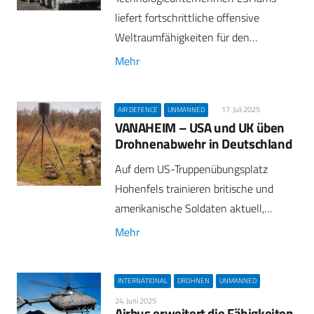
liefert fortschrittliche offensive
Weltraumfähigkeiten für den…
Mehr
17. Juli 2025
AIR DEFENCE
UNMANNED
VANAHEIM – USA und UK üben
Drohnenabwehr in Deutschland
Auf dem US-Truppenübungsplatz
Hohenfels trainieren britische und
amerikanische Soldaten aktuell,…
Mehr
INTERNATIONAL
DROHNEN
UNMANNED
24. Juni 2025
Airbus erweitert die Fähigkeiten