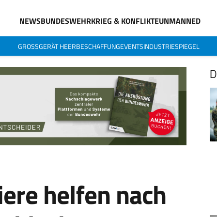
NEWS
BUNDESWEHR
KRIEG & KONFLIKTE
UNMANNED
GROSSGERÄT HEER
BESCHAFFUNG
EVENTS
INDUSTRIESPIEGEL
D
iere helfen nach