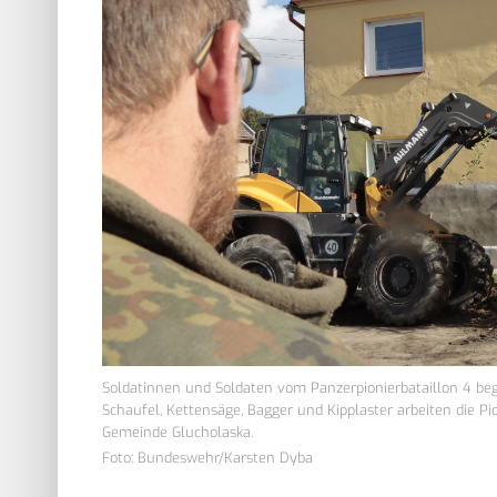
Soldatinnen und Soldaten vom Panzerpionierbataillon 4 be
Schaufel, Kettensäge, Bagger und Kipplaster arbeiten die Pi
Gemeinde Glucholaska.
Foto: Bundeswehr/Karsten Dyba