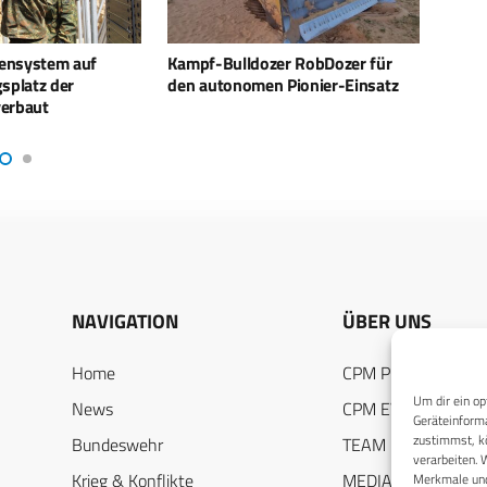
er RobDozer für
Schützengraben aus Plastik beim
Däne
 Pionier-Einsatz
MilEng CoE Industry Day
Brüc
NAVIGATION
ÜBER UNS
Home
CPM PUBLICATION
Um dir ein op
News
CPM EVENTS
Geräteinforma
zustimmst, kö
Bundeswehr
TEAM
verarbeiten. 
Krieg & Konflikte
MEDIADATEN
Merkmale und