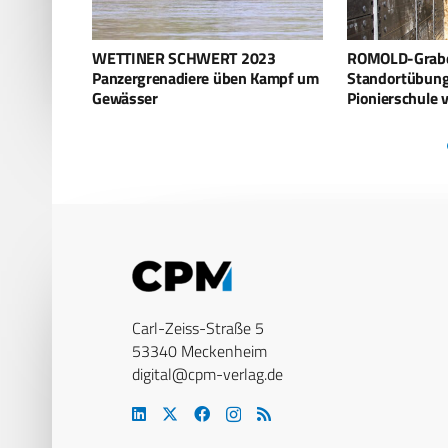
023
ROMOLD-Grabensystem auf
Kampf-Bulldoz
 Kampf um
Standortübungsplatz der
den autonomen
Pionierschule verbaut
Carl-Zeiss-Straße 5
53340 Meckenheim
digital@cpm-verlag.de