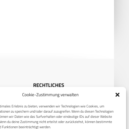
mark kauft amphibisches
Dänemark kauft Berge- und
ken- und Fährensystem M3
Pionierpanzer Wisent 2
RECHTLICHES
Cookie-Zustimmung verwalten
S
Datenschutzerklärung
timales Erlebnis zu bieten, verwenden wir Technologien wie Cookies, um
Cookie-Richtlinie (EU)
tionen zu speichern und/oder darauf zuzugreifen. Wenn du diesen Technologien
nnen wir Daten wie das Surfverhalten oder eindeutige IDs auf dieser Website
AGB
Wenn du deine Zustimmung nicht erteilst oder zurückziehst, können bestimmte
Compliance
 Funktionen beeinträchtigt werden.