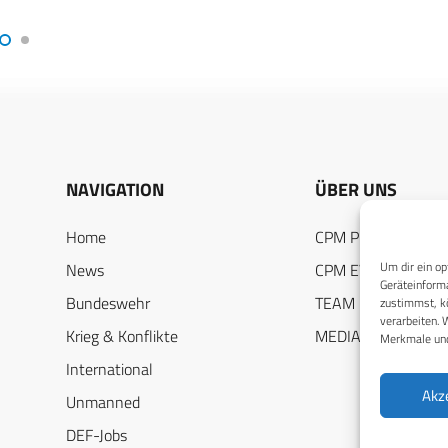
NAVIGATION
ÜBER UNS
Home
CPM PUBLICATION
Um dir ein op
News
CPM EVENTS
Geräteinforma
Bundeswehr
TEAM
zustimmst, kö
verarbeiten. 
Krieg & Konflikte
MEDIADATEN
Merkmale und
International
Akz
Unmanned
DEF-Jobs