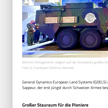
Mehrere Delegationen zeigten auf der Eurosatory großes I
Foto: D. Frank/cpm Defence Network
General Dynamics European Land Systems (GDELS) z
Sappeur, der erst jüngst durch Schweizer Armee bes
Großer Stauraum für die Pioniere