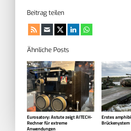
Beitrag teilen
Ähnliche Posts
t AITECH-
Erstes amphibisches M3-
Österreich bes
Brückenystem für Schweden
EVO