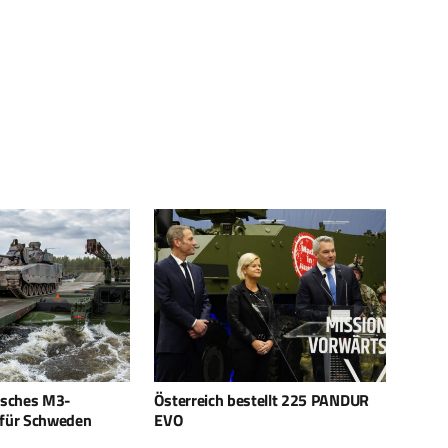
tellt 225 PANDUR
Eurosatory: Caracal zeigt hohe
RÜ.NE
Mobilität mit synthetischem
Kraftstoff