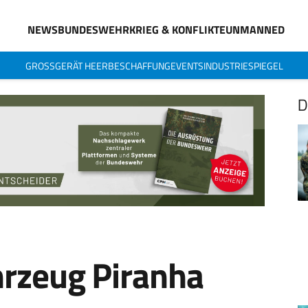
NEWS
BUNDESWEHR
KRIEG & KONFLIKTE
UNMANNED
GROSSGERÄT HEER
BESCHAFFUNG
EVENTS
INDUSTRIESPIEGEL
D
hrzeug Piranha