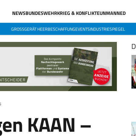
NEWS
BUNDESWEHR
KRIEG & KONFLIKTE
UNMANNED
GROSSGERÄT HEER
BESCHAFFUNG
EVENTS
INDUSTRIESPIEGEL
D
5
gen KAAN –