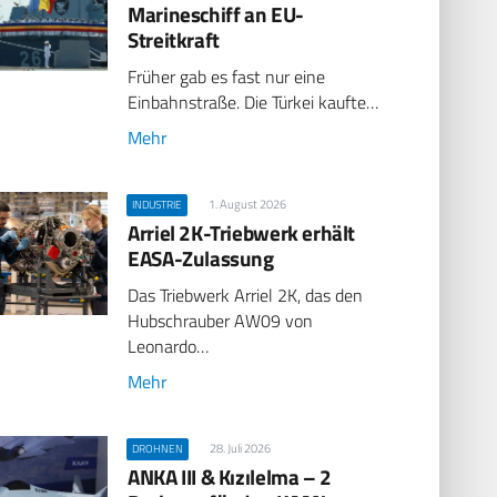
Marineschiff an EU-
Streitkraft
Früher gab es fast nur eine
Einbahnstraße. Die Türkei kaufte…
Mehr
1. August 2026
INDUSTRIE
Arriel 2K-Triebwerk erhält
EASA-Zulassung
Das Triebwerk Arriel 2K, das den
Hubschrauber AW09 von
Leonardo…
Mehr
28. Juli 2026
DROHNEN
ANKA III & Kızılelma – 2