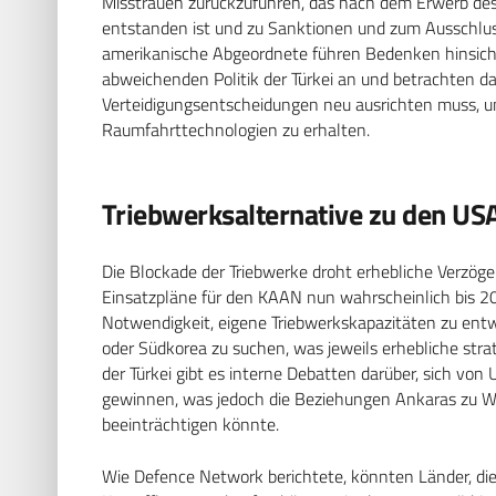
Misstrauen zurückzuführen, das nach dem Erwerb des
entstanden ist und zu Sanktionen und zum Ausschlus
amerikanische Abgeordnete führen Bedenken hinsich
abweichenden Politik der Türkei an und betrachten d
Verteidigungsentscheidungen neu ausrichten muss, um
Raumfahrttechnologien zu erhalten.
Triebwerksalternative zu den US
Die Blockade der Triebwerke droht erhebliche Verzöger
Einsatzpläne für den KAAN nun wahrscheinlich bis 20
Notwendigkeit, eigene Triebwerkskapazitäten zu entw
oder Südkorea zu suchen, was jeweils erhebliche strat
der Türkei gibt es interne Debatten darüber, sich vo
gewinnen, was jedoch die Beziehungen Ankaras zu
beeinträchtigen könnte.
Wie Defence Network berichtete, könnten Länder, die