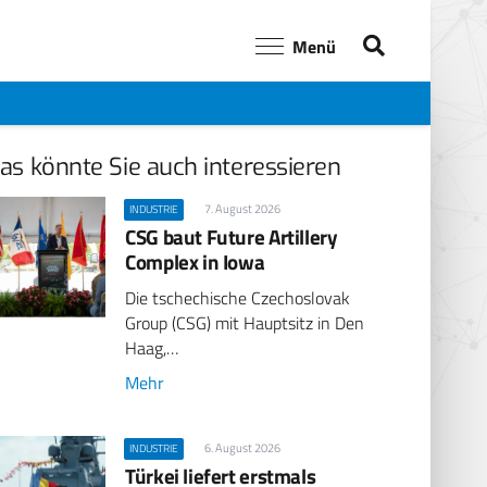
Menü
as könnte Sie auch interessieren
7. August 2026
INDUSTRIE
CSG baut Future Artillery
Complex in Iowa
Die tschechische Czechoslovak
Group (CSG) mit Hauptsitz in Den
Haag,…
Mehr
6. August 2026
INDUSTRIE
Türkei liefert erstmals