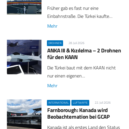
Früher gab es fast nur eine
Einbahnstraße. Die Türkei kaufte…
Mehr
28. Juli 2026
DROHNEN
ANKA III & Kızılelma – 2 Drohnen
für den KAAN
Die Türkei baut mit dem KAAN nicht
nur einen eigenen…
Mehr
22. Juli 2026
INTERNATIONAL
LUFTWAFFE
Farnborough: Kanada wird
Beobachternation bei GCAP
Kanada ist als erstes Land den Status