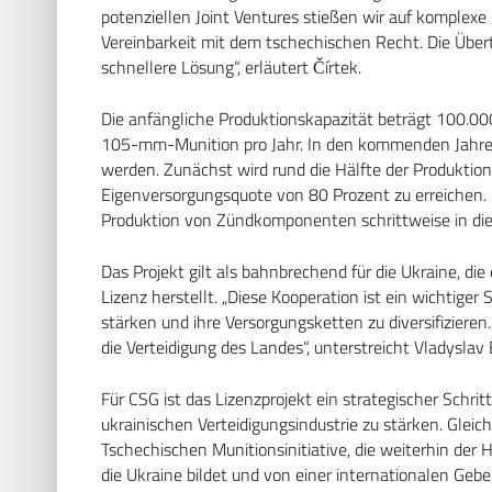
potenziellen Joint Ventures stießen wir auf komplexe 
Vereinbarkeit mit dem tschechischen Recht. Die Übert
schnellere Lösung“, erläutert Čírtek.
Die anfängliche Produktionskapazität beträgt 100.0
105-mm-Munition pro Jahr. In den kommenden Jahren s
werden. Zunächst wird rund die Hälfte der Produktion i
Eigenversorgungsquote von 80 Prozent zu erreichen. 
Produktion von Zündkomponenten schrittweise in die
Das Projekt gilt als bahnbrechend für die Ukraine, di
Lizenz herstellt. „Diese Kooperation ist ein wichtiger 
stärken und ihre Versorgungsketten zu diversifizieren
die Verteidigung des Landes“, unterstreicht Vladyslav
Für CSG ist das Lizenzprojekt ein strategischer Schrit
ukrainischen Verteidigungsindustrie zu stärken. Gleic
Tschechischen Munitionsinitiative, die weiterhin der 
die Ukraine bildet und von einer internationalen Geber