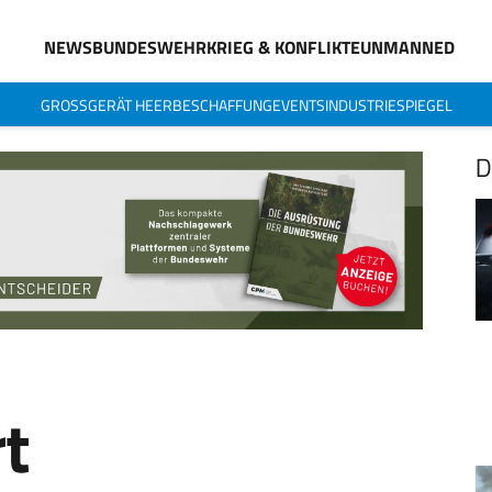
NEWS
BUNDESWEHR
KRIEG & KONFLIKTE
UNMANNED
GROSSGERÄT HEER
BESCHAFFUNG
EVENTS
INDUSTRIESPIEGEL
D
t