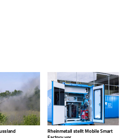
ellt Mobile Smart
Modernes
Munit
Aufmunitionierungskonzept für
– Rhe