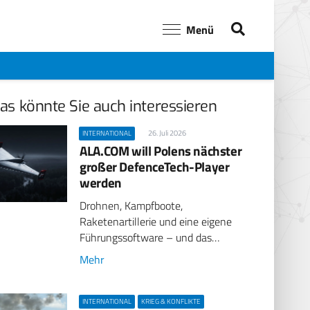
Menü
as könnte Sie auch interessieren
26. Juli 2026
INTERNATIONAL
ALA.COM will Polens nächster
großer DefenceTech-Player
werden
Drohnen, Kampfboote,
Raketenartillerie und eine eigene
Führungssoftware – und das…
Mehr
INTERNATIONAL
KRIEG & KONFLIKTE