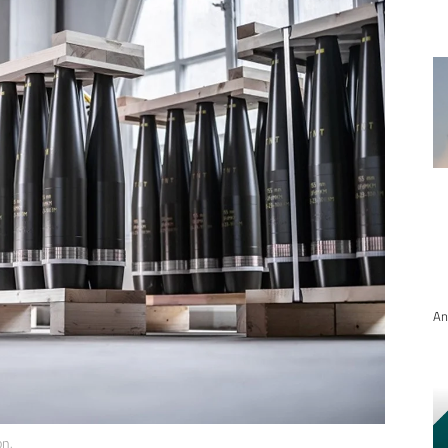
An
on.