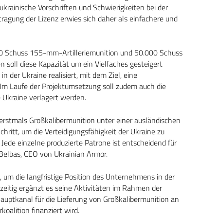
ukrainische Vorschriften und Schwierigkeiten bei der
ragung der Lizenz erwies sich daher als einfachere und
00 Schuss 155-mm-Artilleriemunition und 50.000 Schuss
oll diese Kapazität um ein Vielfaches gesteigert
n der Ukraine realisiert, mit dem Ziel, eine
Im Laufe der Projektumsetzung soll zudem auch die
 Ukraine verlagert werden.
e erstmals Großkalibermunition unter einer ausländischen
Schritt, um die Verteidigungsfähigkeit der Ukraine zu
. Jede einzelne produzierte Patrone ist entscheidend für
 Belbas, CEO von Ukrainian Armor.
t, um die langfristige Position des Unternehmens in der
hzeitig ergänzt es seine Aktivitäten im Rahmen der
Hauptkanal für die Lieferung von Großkalibermunition an
koalition finanziert wird.