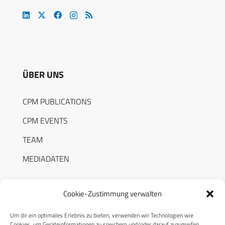
ÜBER UNS
CPM PUBLICATIONS
CPM EVENTS
TEAM
MEDIADATEN
Cookie-Zustimmung verwalten
Um dir ein optimales Erlebnis zu bieten, verwenden wir Technologien wie
RECHTLICHES
Cookies, um Geräteinformationen zu speichern und/oder darauf zuzugreifen.