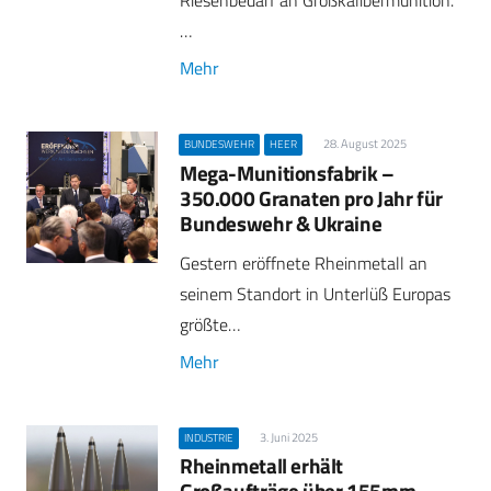
Riesenbedarf an Großkalibermunition.
…
Mehr
28. August 2025
BUNDESWEHR
HEER
Mega-Munitionsfabrik –
350.000 Granaten pro Jahr für
Bundeswehr & Ukraine
Gestern eröffnete Rheinmetall an
seinem Standort in Unterlüß Europas
größte…
Mehr
3. Juni 2025
INDUSTRIE
Rheinmetall erhält
Großaufträge über 155mm-