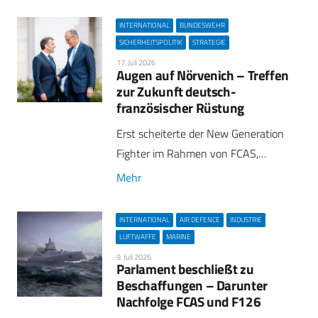
INTERNATIONAL
BUNDESWEHR
SICHERHEITSPOLITIK
STRATEGIE
17. Juli 2026
Augen auf Nörvenich – Treffen
zur Zukunft deutsch-
französischer Rüstung
Erst scheiterte der New Generation
Fighter im Rahmen von FCAS,…
Mehr
INTERNATIONAL
AIR DEFENCE
INDUSTRIE
LUFTWAFFE
MARINE
9. Juli 2026
Parlament beschließt zu
Beschaffungen – Darunter
Nachfolge FCAS und F126