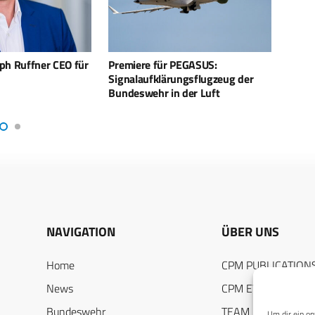
 PEGASUS:
Die Fregatte F126: Flexibel
Thal
rungsflugzeug der
gerüstet
der 
n der Luft
Fah
NAVIGATION
ÜBER UNS
Home
CPM PUBLICATION
News
CPM EVENTS
Bundeswehr
TEAM
Um dir ein op