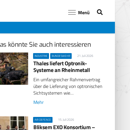
Menü
as könnte Sie auch interessieren
21. Juli 2026
INDUSTRIE
BUNDESWEHR
Thales liefert Optronik-
Systeme an Rheinmetall
Ein umfangreicher Rahmenvertrag
über die Lieferung von optronischen
Sichtsystemen wie…
Mehr
15. Juli 2026
AIR DEFENCE
Bliksem EXO Konsortium –