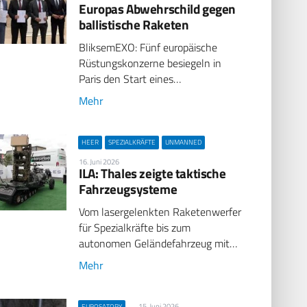
Europas Abwehrschild gegen
ballistische Raketen
BliksemEXO: Fünf europäische
Rüstungskonzerne besiegeln in
Paris den Start eines…
Mehr
HEER
SPEZIALKRÄFTE
UNMANNED
16. Juni 2026
ILA: Thales zeigte taktische
Fahrzeugsysteme
Vom lasergelenkten Raketenwerfer
für Spezialkräfte bis zum
autonomen Geländefahrzeug mit…
Mehr
15. Juni 2026
EUROSATORY