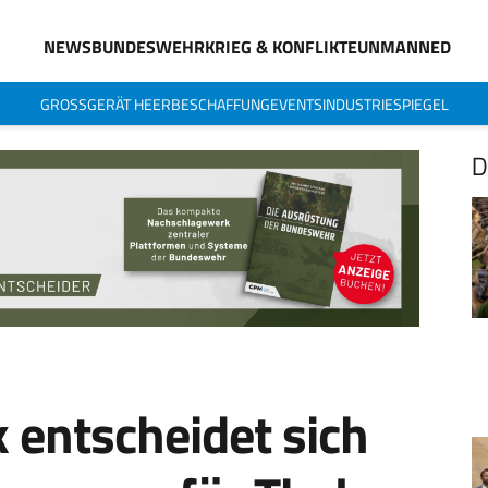
NEWS
BUNDESWEHR
KRIEG & KONFLIKTE
UNMANNED
GROSSGERÄT HEER
BESCHAFFUNG
EVENTS
INDUSTRIESPIEGEL
D
 entscheidet sich