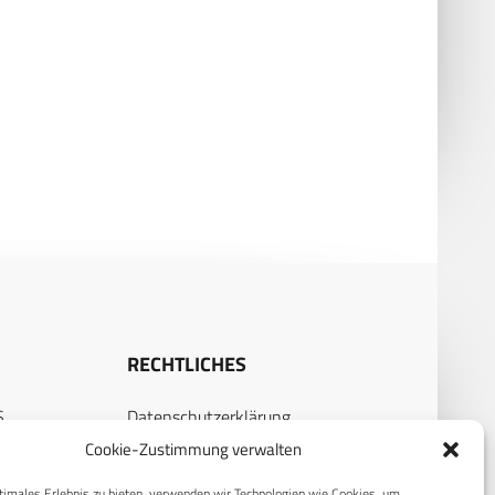
es DigitalCrew: Verbesserung
Getac und Partner präsentieren
Kampfkraft gepanzerter
Innovationen auf der Eurosatory
rzeuge
2026
RECHTLICHES
S
Datenschutzerklärung
Cookie-Zustimmung verwalten
Cookie-Richtlinie (EU)
AGB
timales Erlebnis zu bieten, verwenden wir Technologien wie Cookies, um