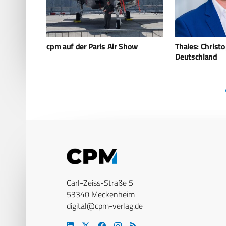
Show
Thales: Christoph Ruffner CEO für
Premiere für
Deutschland
Signalaufklä
Bundeswehr i
Carl-Zeiss-Straße 5
53340 Meckenheim
digital@cpm-verlag.de