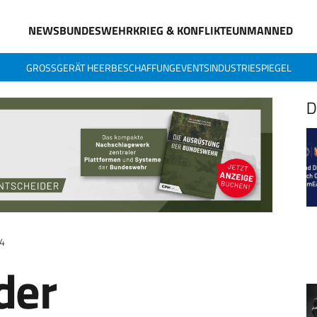
NEWS
BUNDESWEHR
KRIEG & KONFLIKTE
UNMANNED
GROSSGERÄT HEER
BESCHAFFUNG
EVENTS
INDUSTRIESPIEGEL
D
24
der