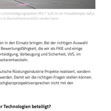
ftverteidigungssystem IRIS-T SLM ist ein Paradebeispiel dafür,
ln in Deutschland erreicht werden kann.
n in den Einsatz bringen. Bei der richtigen Auswahl
 Bewertungsfähigkeit, die wir als FKIE und einige
erteidigung, Vorbeugung und Sicherheit, VVS, im
eiterentwickeln.
eutsche Rüstungsindustrie Projekte realisiert, sondern
erden. Damit wir die richtigen Fragen stellen können.
ochglanzprospektversprechen nicht mit den
r Technologien beteiligt?