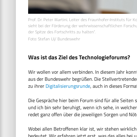
Prof. Dr. Peter Martini, Leiter des Fraunhofer-Instituts fü
sieht bei der Förderung der wehrwissenschaftlichen Forsc
der Spitze des Fortschritts zu halten“.
Foto: Stefan Uj/ Bundeswehr
Was ist das Ziel des Technologieforums?
Wir wollen vor allem verbinden. In diesem Jahr kon
aus der Bundeswehr begrüßen. Die Stellvertretenden 
zu ihrer
Digitalisierungsrunde
, auch in dieses Form
Die Gespräche hier beim Forum sind für alle Seiten s
und ich bin sehr beruhigt, wenn ich sehe, in welche
redet ganz offen über die jeweiligen Sorgen und Nöte
Wobei allen Betroffenen klar ist, wir stehen wirklic
bedeutet. Wir erfahren jetzt erst, was das alles be