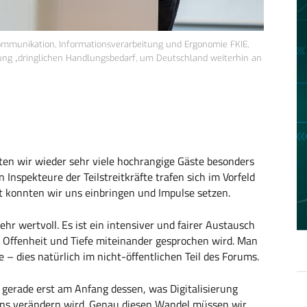
r Kommunikation, Informationsverarbeitung und Ergonomie FKIE,
hung „dringlichen Handlungsbedarf, um Deutschland weiterhin an
nten wir wieder sehr viele hochrangige Gäste besonders
Inspekteure der Teilstreitkräfte trafen sich im Vorfeld
at konnten wir uns einbringen und Impulse setzen.
ehr wertvoll. Es ist ein intensiver und fairer Austausch
r Offenheit und Tiefe miteinander gesprochen wird. Man
 – dies natürlich im nicht-öffentlichen Teil des Forums.
h gerade erst am Anfang dessen, was Digitalisierung
i uns verändern wird. Genau diesen Wandel müssen wir