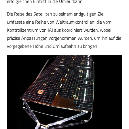
erfolgreichen Eintritt in die Umlaufbahn.
Die Reise des Satelliten zu seinem endgültigen Ziel
umfasste eine Reihe von Weltraumkontrollen, die vom
Kontrollzentrum von IAI aus koordiniert wurden, wobei
präzise Anpassungen vorgenommen wurden, um ihn auf die
vorgegebene Höhe und Umlaufbahn zu bringen.