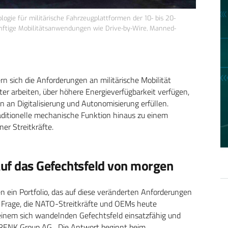
ogie für militärische Fahrzeugplattformen der 10- bis 20-
ünftige Mobilitätsanwendungen wie Drive-by-Wire, Manned-
 sich die Anforderungen an militärische Mobilität
er arbeiten, über höhere Energieverfügbarkeit verfügen,
 an Digitalisierung und Autonomisierung erfüllen.
raditionelle mechanische Funktion hinaus zu einem
er Streitkräfte.
auf das Gefechtsfeld von morgen
 ein Portfolio, das auf diese veränderten Anforderungen
e Frage, die NATO-Streitkräfte und OEMs heute
 einem sich wandelnden Gefechtsfeld einsatzfähig und
r RENK Group AG. „Die Antwort beginnt beim