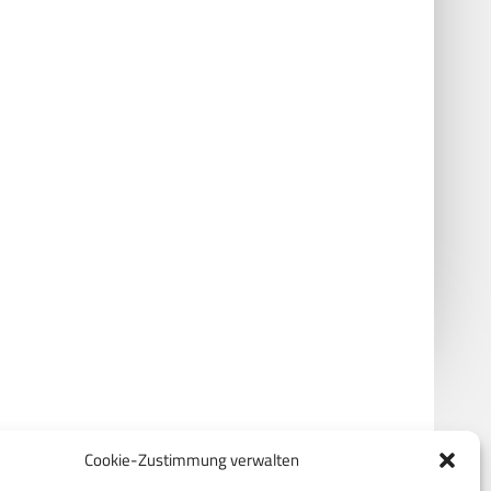
atory 2026: CSG und
MILIPOL: Photonis feiert 5G-
nian Armor gehen
Premiere
erschaft ein
Cookie-Zustimmung verwalten