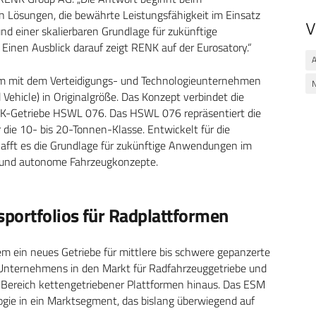
n Lösungen, die bewährte Leistungsfähigkeit im Einsatz
V
und einer skalierbaren Grundlage für zukünftige
Einen Ausblick darauf zeigt RENK auf der Eurosatory.“
A
m mit dem Verteidigungs- und Technologieunternehmen
N
hicle) in Originalgröße. Das Konzept verbindet die
K-Getriebe HSWL 076. Das HSWL 076 repräsentiert die
die 10- bis 20-Tonnen-Klasse. Entwickelt für die
chafft es die Grundlage für zukünftige Anwendungen im
und autonome Fahrzeugkonzepte.
sportfolios für Radplattformen
ein neues Getriebe für mittlere bis schwere gepanzerte
s Unternehmens in den Markt für Radfahrzeuggetriebe und
Bereich kettengetriebener Plattformen hinaus. Das ESM
ogie in ein Marktsegment, das bislang überwiegend auf