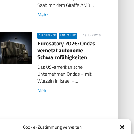
Saab mit dem Giraffe AMB…
Mehr
18. Juni 2026
AIR DEFENCE
UNMANNED
Eurosatory 2026: Ondas
vernetzt autonome
Schwarmfähigkeiten
Das US-amerikanische
Unternehmen Ondas – mit
Wurzeln in Israel –…
Mehr
17. Juni 2026
EUROSATORY
Cookie-Zustimmung verwalten
Diehl Defence, Leonardo und