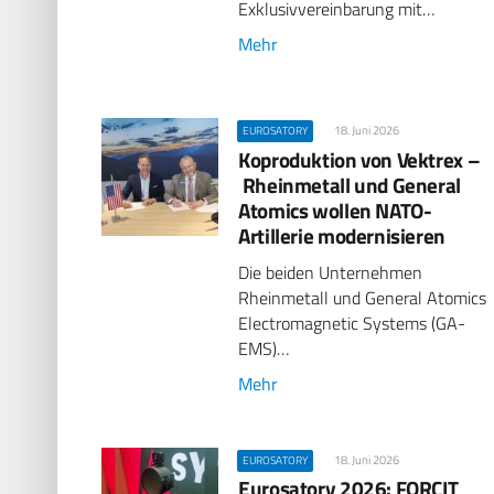
Exklusivvereinbarung mit…
Mehr
18. Juni 2026
EUROSATORY
Koproduktion von Vektrex –
Rheinmetall und General
Atomics wollen NATO-
Artillerie modernisieren
Die beiden Unternehmen
Rheinmetall und General Atomics
Electromagnetic Systems (GA-
EMS)…
Mehr
18. Juni 2026
EUROSATORY
Eurosatory 2026: FORCIT