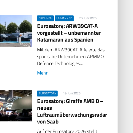
20. Juni 2026
DROHNEN
UNMANNED
Eurosatory: ARW39CAT-A
vorgestellt – unbemannter
Katamaran aus Spanien
Mit dem ARW39CAT-A feierte das
spanische Unternehmen ARMMO
Defence Technologies…
Mehr
19. Juni 2026
EUROSATORY
Eurosatory: Giraffe AMB D –
neues
Luftraumüberwachungsradar
von Saab
Auf der Eurosatory 2026 stellt