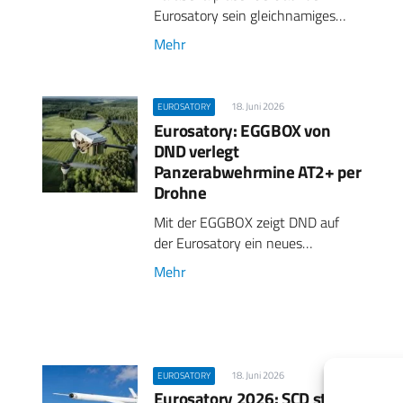
Eurosatory sein gleichnamiges…
Mehr
18. Juni 2026
EUROSATORY
Eurosatory: EGGBOX von
DND verlegt
Panzerabwehrmine AT2+ per
Drohne
Mit der EGGBOX zeigt DND auf
der Eurosatory ein neues…
Mehr
18. Juni 2026
EUROSATORY
Eurosatory 2026: SCD stellt