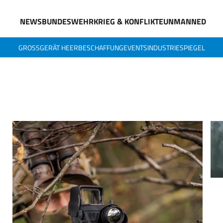
NEWS
BUNDESWEHR
KRIEG & KONFLIKTE
UNMANNED
GROSSGERÄT HEER
BESCHAFFUNG
EVENTS
INDUSTRIESPIEGEL