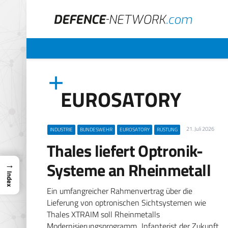
EUROSATORY
21. Juli 2026
INDUSTRIE
BUNDESWEHR
EUROSATORY
RÜSTUNG
Thales liefert Optronik-
→
Systeme an Rheinmetall
Index
Ein umfangreicher Rahmenvertrag über die
Lieferung von optronischen Sichtsystemen wie
Thales XTRAIM soll Rheinmetalls
Modernisierungsprogramm „Infanterist der Zukunft