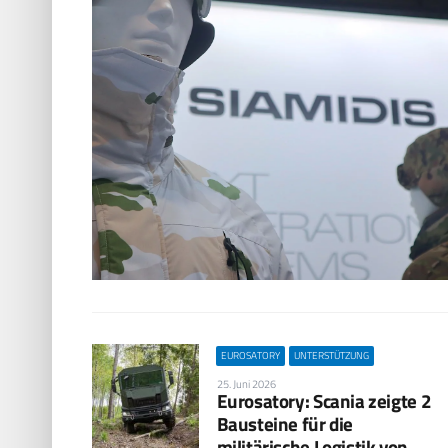
EUROSATORY
UNTERSTÜTZUNG
25. Juni 2026
Eurosatory: Scania zeigte 2
Bausteine für die
militärische Logistik von