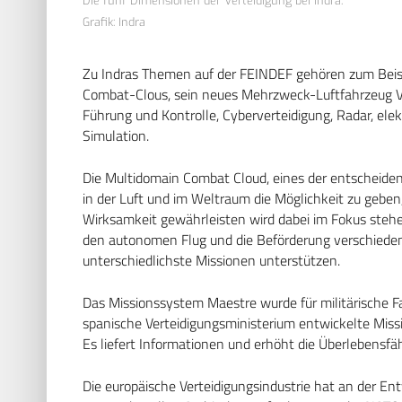
Die fünf Dimensionen der Verteidigung bei Indra.
Grafik: Indra
Zu Indras Themen auf der FEINDEF gehören zum Beisp
Combat-Clous, sein neues Mehrzweck-Luftfahrzeug
Führung und Kontrolle, Cyberverteidigung, Radar, el
Simulation.
Die Multidomain Combat Cloud, eines der entscheide
in der Luft und im Weltraum die Möglichkeit zu geben,
Wirksamkeit gewährleisten wird dabei im Fokus ste
den autonomen Flug und die Beförderung verschieden
unterschiedlichste Missionen unterstützen.
Das Missionssystem Maestre wurde für militärische Fa
spanische Verteidigungsministerium entwickelte Miss
Es liefert Informationen und erhöht die Überlebensfähi
Die europäische Verteidigungsindustrie hat an der En