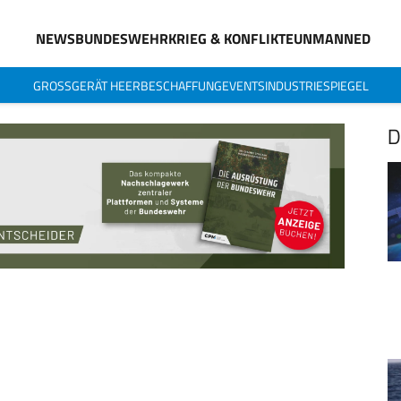
NEWS
BUNDESWEHR
KRIEG & KONFLIKTE
UNMANNED
GROSSGERÄT HEER
BESCHAFFUNG
EVENTS
INDUSTRIESPIEGEL
D