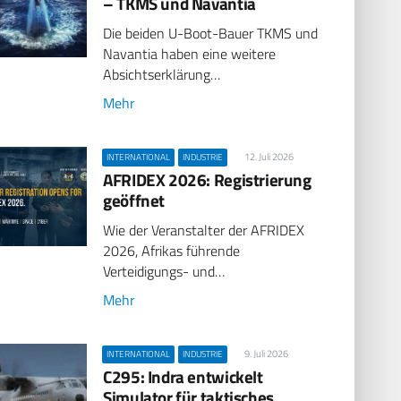
– TKMS und Navantia
Die beiden U-Boot-Bauer TKMS und
Navantia haben eine weitere
Absichtserklärung…
Mehr
12. Juli 2026
INTERNATIONAL
INDUSTRIE
AFRIDEX 2026: Registrierung
geöffnet
Wie der Veranstalter der AFRIDEX
2026, Afrikas führende
Verteidigungs- und…
Mehr
9. Juli 2026
INTERNATIONAL
INDUSTRIE
C295: Indra entwickelt
Simulator für taktisches