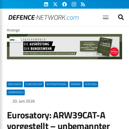
Anzeige
DROHNEN
EUROSATORY
INTERNATIONAL
MARINE
RÜSTUNG
UNMANNED
20. Juni 2026
Eurosatory: ARW39CAT-A
vorgestellt – unbemannter