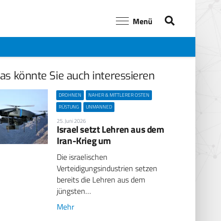
Menü
as könnte Sie auch interessieren
DROHNEN
NAHER & MITTLERER OSTEN
RÜSTUNG
UNMANNED
25. Juni 2026
Israel setzt Lehren aus dem
Iran-Krieg um
Die israelischen
Verteidigungsindustrien setzen
bereits die Lehren aus dem
jüngsten…
Mehr