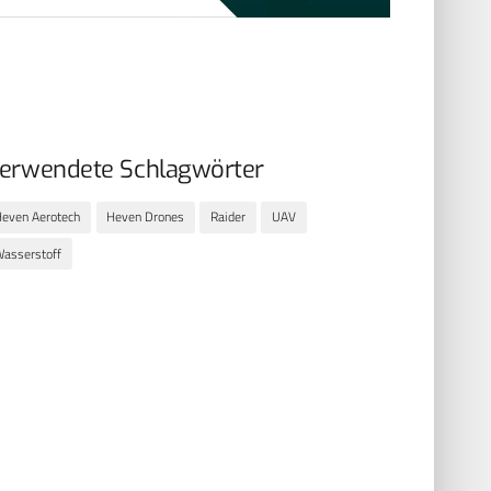
erwendete Schlagwörter
even Aerotech
Heven Drones
Raider
UAV
asserstoff