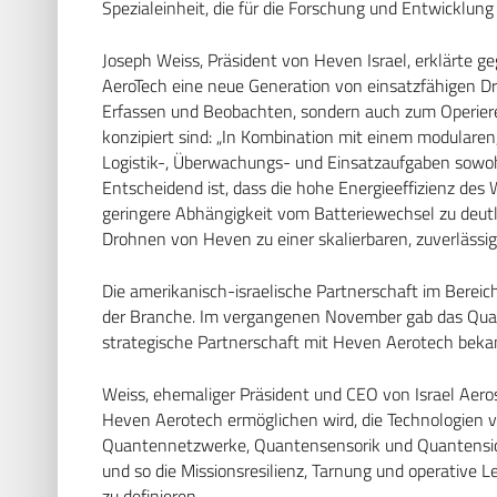
Spezialeinheit, die für die Forschung und Entwicklung 
Joseph Weiss, Präsident von Heven Israel, erklärte
AeroTech eine neue Generation von einsatzfähigen Dr
Erfassen und Beobachten, sondern auch zum Operiere
konzipiert sind: „In Kombination mit einem modularen
Logistik-, Überwachungs- und Einsatzaufgaben sowohl 
Entscheidend ist, dass die hohe Energieeffizienz des
geringere Abhängigkeit vom Batteriewechsel zu deutl
Drohnen von Heven zu einer skalierbaren, zuverlässi
Die amerikanisch-israelische Partnerschaft im Berei
der Branche. Im vergangenen November gab das Qua
strategische Partnerschaft mit Heven Aerotech beka
Weiss, ehemaliger Präsident und CEO von Israel Aerosp
Heven Aerotech ermöglichen wird, die Technologien 
Quantennetzwerke, Quantensensorik und Quantensich
und so die Missionsresilienz, Tarnung und operativ
zu definieren.