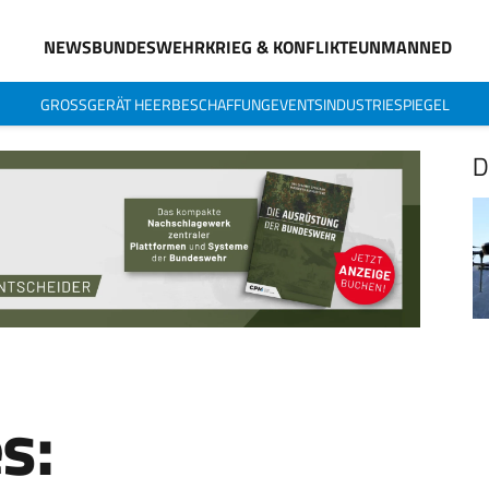
NEWS
BUNDESWEHR
KRIEG & KONFLIKTE
UNMANNED
GROSSGERÄT HEER
BESCHAFFUNG
EVENTS
INDUSTRIESPIEGEL
D
s: