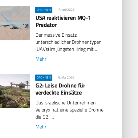
7. Juni 2026
DROHNEN
USA reaktivieren MQ-1
Predator
Der massive Einsatz
unterschiedlicher Drohnentypen
(UAVs) im jüngsten Krieg mit…
Mehr
6. Mai 2026
DROHNEN
G2: Leise Drohne für
verdeckte Einsätze
Das israelische Unternehmen
Veloryx hat eine spezielle Drohne,
die G2, …
Mehr