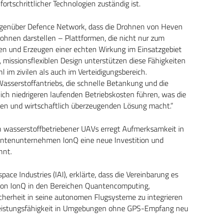
fortschrittlicher Technologien zuständig ist.
 gegenüber Defence Network, dass die Drohnen von Heven
ohnen darstellen – Plattformen, die nicht nur zum
n und Erzeugen einer echten Wirkung im Einsatzgebiet
, missionsflexiblen Design unterstützen diese Fähigkeiten
im zivilen als auch im Verteidigungsbereich.
 Wasserstoffantriebs, die schnelle Betankung und die
ich niedrigeren laufenden Betriebskosten führen, was die
gen und wirtschaftlich überzeugenden Lösung macht.”
ch wasserstoffbetriebener UAVs erregt Aufmerksamkeit in
ntenunternehmen IonQ eine neue Investition und
nnt.
ace Industries (IAI), erklärte, dass die Vereinbarung es
von IonQ in den Bereichen Quantencomputing,
erheit in seine autonomen Flugsysteme zu integrieren
e Leistungsfähigkeit in Umgebungen ohne GPS-Empfang neu