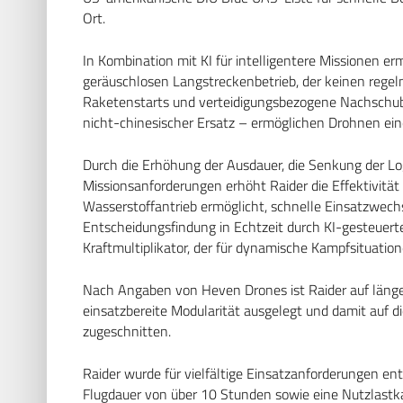
Ort.
In Kombination mit KI für intelligentere Missionen e
geräuschlosen Langstreckenbetrieb, der keinen regelm
Raketenstarts und verteidigungsbezogene Nachschubli
nicht-chinesischer Ersatz – ermöglichen Drohnen ei
Durch die Erhöhung der Ausdauer, die Senkung der Lo
Missionsanforderungen erhöht Raider die Effektivitä
Wasserstoffantrieb ermöglicht, schnelle Einsatzwech
Entscheidungsfindung in Echtzeit durch KI-gesteuerte
Kraftmultiplikator, der für dynamische Kampfsituatio
Nach Angaben von Heven Drones ist Raider auf länger
einsatzbereite Modularität ausgelegt und damit auf d
zugeschnitten.
Raider wurde für vielfältige Einsatzanforderungen en
Flugdauer von über 10 Stunden sowie eine Nutzlastka