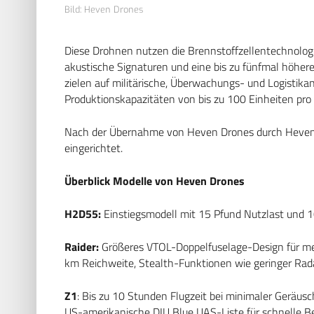
Bild: Heven Drones
Diese Drohnen nutzen die Brennstoffzellentechnologi
akustische Signaturen und eine bis zu fünfmal höhere
zielen auf militärische, Überwachungs- und Logisti
Produktionskapazitäten von bis zu 100 Einheiten pro
Nach der Übernahme von Heven Drones durch Heven 
eingerichtet.
Überblick Modelle von Heven Drones
H2D55:
Einstiegsmodell mit 15 Pfund Nutzlast und 100
Raider:
Größeres VTOL-Doppelfuselage-Design für meh
km Reichweite, Stealth-Funktionen wie geringer Rad
Z1
: Bis zu 10 Stunden Flugzeit bei minimaler Gerä
US-amerikanische DIU Blue UAS-Liste für schnelle B