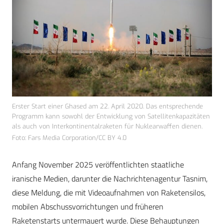
Erster Start einer Ghased am 22. April 2020. Das entsprechende
Programm kann sowohl der Entwicklung von Satellitenkapazitäten
als auch von Interkontinentalraketen für Nuklearwaffen dienen.
Foto: Fars Media Corporation/CC BY 4.0
Anfang November 2025 veröffentlichten staatliche
iranische Medien, darunter die Nachrichtenagentur Tasnim,
diese Meldung, die mit Videoaufnahmen von Raketensilos,
mobilen Abschussvorrichtungen und früheren
Raketenstarts untermauert wurde. Diese Behauptungen