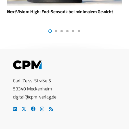
Bundestag wird Fregatten F127 und U-Boote U 212CD
bewilligen
Carl-Zeiss-Straße 5
53340 Meckenheim
digital@cpm-verlag.de