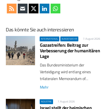
Das könnte Sie auch interessieren
7. August 2026
INTERNATIONAL
BUNDESWEHR
Gazastreifen: Beitrag zur
Verbesserung der humanitären
Lage
Das Bundesministerium der
Verteidigung wird entlang eines
trilateralen Memorandum of…
Mehr
7. August 2026
INDUSTRIE
Israel stellt der heimischen