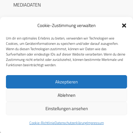
MEDIADATEN
Cookie-Zustimmung verwalten
Um dir ein optimales Erlebnis zu bieten, verwenden wir Technologien wie
RECHTLICHES
Cookies, um Geräteinformationen zu speichern und/oder darauf zuzugreifen.
Wenn du diesen Technologien zustimmst, können wir Daten wie das
Surfverhalten oder eindeutige IDs auf dieser Website verarbeiten. Wenn du deine
Datenschutzerklärung
Zustimmung nicht erteilst oder zurückziehst, können bestimmte Merkmale und
Funktionen beeinträchtigt werden.
Cookie-Richtlinie (EU)
AGB
Akzeptieren
Compliance
Ablehnen
Impressum
Einstellungen ansehen
© 2026 CPM GmbH – Alle Rechte vorbehalten
Cookie-Richtlinie
Datenschutzerklärung
Impressum