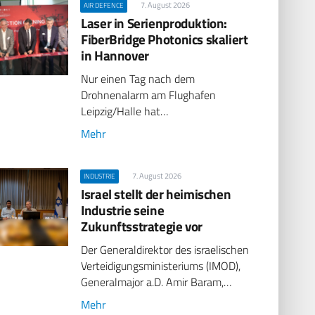
7. August 2026
AIR DEFENCE
Laser in Serienproduktion:
FiberBridge Photonics skaliert
in Hannover
Nur einen Tag nach dem
Drohnenalarm am Flughafen
Leipzig/Halle hat…
Mehr
7. August 2026
INDUSTRIE
Israel stellt der heimischen
Industrie seine
Zukunftsstrategie vor
Der Generaldirektor des israelischen
Verteidigungsministeriums (IMOD),
Generalmajor a.D. Amir Baram,…
Mehr