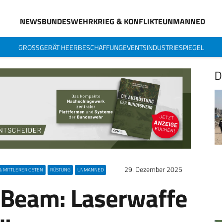
NEWS
BUNDESWEHR
KRIEG & KONFLIKTE
UNMANNED
GROSSGERÄT HEER
BESCHAFFUNG
EVENTS
INDUSTRIESPIEGEL
D
29. Dezember 2025
& MITTLERER OSTEN
RÜSTUNG
UNMANNED
on Beam: Laserwaffe