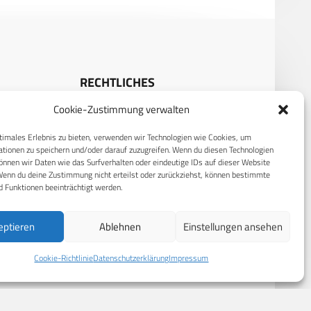
RECHTLICHES
Cookie-Zustimmung verwalten
S
Datenschutzerklärung
Cookie-Richtlinie (EU)
timales Erlebnis zu bieten, verwenden wir Technologien wie Cookies, um
tionen zu speichern und/oder darauf zuzugreifen. Wenn du diesen Technologien
AGB
nnen wir Daten wie das Surfverhalten oder eindeutige IDs auf dieser Website
Wenn du deine Zustimmung nicht erteilst oder zurückziehst, können bestimmte
Compliance
 Funktionen beeinträchtigt werden.
Impressum
eptieren
Ablehnen
Einstellungen ansehen
Cookie-Richtlinie
Datenschutzerklärung
Impressum