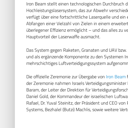
Iron Beam stellt einen technologischen Durchbruch da
Hochleistungslasersystem, das zur Abwehr verschie
verfügt über eine fortschrittliche Laserquelle und ein
Abfangen einer Vielzahl von Zielen in einem erweiter
überlegener Effizienz ermöglicht – und das alles zu 
Hauptvorteil der Laserwaffe ausmacht.
Das System gegen Raketen, Granaten und UAV bzw. Dro
und als ergänzende Komponente zu den Systemen Iron
mehrschichtiges Luftverteidigungssystem aufgenom
Die offizielle Zeremonie zur Übergabe von
Iron Beam
f
der Zeremonie nahmen Israels Verteidigungsminister 
Baram, der Leiter der Direktion für Verteidigungsfors
Daniel Gold, der Kommandeur der israelischen Luftwaf
Rafael, Dr. Yuval Steinitz, der Präsident und CEO von
Systems, Bezhalel (Butzi) Machlis, sowie weitere Vertr