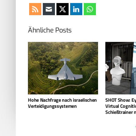
Ähnliche Posts
raelischen
SHOT Show: Eyeviation stellt
Marokko: SpyX
Virtual Cognitive Aware
geplant
Schießtrainer mit KI vor