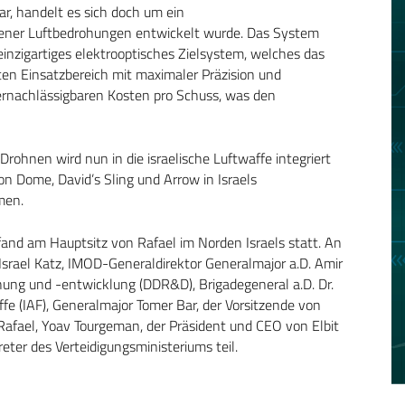
r, handelt es sich doch um ein
dener Luftbedrohungen entwickelt wurde. Das System
 einzigartiges elektrooptisches Zielsystem, welches das
ten Einsatzbereich mit maximaler Präzision und
vernachlässigbaren Kosten pro Schuss, was den
hnen wird nun in die israelische Luftwaffe integriert
 Dome, David’s Sling und Arrow in Israels
men.
and am Hauptsitz von Rafael im Norden Israels statt. An
Israel Katz, IMOD-Generaldirektor Generalmajor a.D. Amir
chung und -entwicklung (DDR&D), Brigadegeneral a.D. Dr.
fe (IAF), Generalmajor Tomer Bar, der Vorsitzende von
 Rafael, Yoav Tourgeman, der Präsident und CEO von Elbit
eter des Verteidigungsministeriums teil.