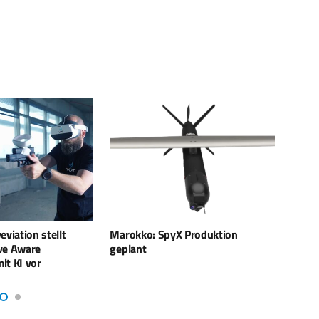
 Produktion
Die SkyLark I-LEX im
Boein
Kampfeinsatz
mit B