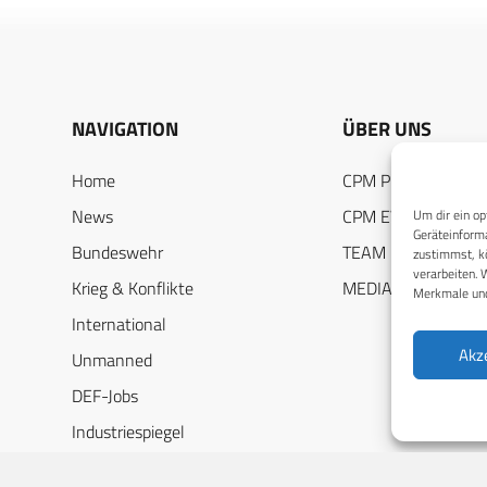
NAVIGATION
ÜBER UNS
Home
CPM PUBLICATION
News
CPM EVENTS
Um dir ein op
Geräteinforma
Bundeswehr
TEAM
zustimmst, kö
verarbeiten. 
Krieg & Konflikte
MEDIADATEN
Merkmale und
International
Akz
Unmanned
DEF-Jobs
Industriespiegel