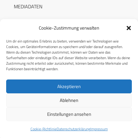
MEDIADATEN
Cookie-Zustimmung verwalten
Um dir ein optimales Erlebnis zu bieten, verwenden wir Technologien wie
RECHTLICHES
Cookies, um Geräteinformationen zu speichern und/oder darauf zuzugreifen.
Wenn du diesen Technologien zustimmst, können wir Daten wie das
Surfverhalten oder eindeutige IDs auf dieser Website verarbeiten. Wenn du deine
Datenschutzerklärung
Zustimmung nicht erteilst oder zurückziehst, können bestimmte Merkmale und
Funktionen beeinträchtigt werden.
Cookie-Richtlinie (EU)
AGB
Akzeptieren
Compliance
Ablehnen
Impressum
Einstellungen ansehen
© 2026 CPM GmbH – Alle Rechte vorbehalten
Cookie-Richtlinie
Datenschutzerklärung
Impressum