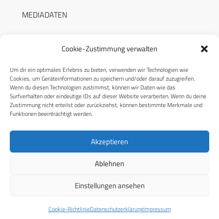
MEDIADATEN
Cookie-Zustimmung verwalten
Um dir ein optimales Erlebnis zu bieten, verwenden wir Technologien wie
RECHTLICHES
Cookies, um Geräteinformationen zu speichern und/oder darauf zuzugreifen.
Wenn du diesen Technologien zustimmst, können wir Daten wie das
Surfverhalten oder eindeutige IDs auf dieser Website verarbeiten. Wenn du deine
Datenschutzerklärung
Zustimmung nicht erteilst oder zurückziehst, können bestimmte Merkmale und
Funktionen beeinträchtigt werden.
Cookie-Richtlinie (EU)
AGB
Akzeptieren
Compliance
Ablehnen
Impressum
Einstellungen ansehen
© 2026 CPM GmbH – Alle Rechte vorbehalten
Cookie-Richtlinie
Datenschutzerklärung
Impressum