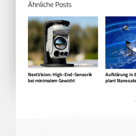
Ähnliche Posts
NextVision: High-End-Sensorik
Aufklärung in Echtzeit – Israe
bei minimalem Gewicht
plant Nanosatelliten-Schwär