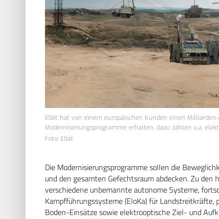
Elbit hat von einem europäischen Kunden einen Milliarden-
Modernisierungsprogramme erhalten, dazu zählen u.a. ele
Foto: Elbit
Die Modernisierungsprogramme sollen die Beweglichke
und den gesamten Gefechtsraum abdecken. Zu den ho
verschiedene unbemannte autonome Systeme, fortschr
Kampfführungssysteme (EloKa) für Landstreitkräfte, pr
Boden-Einsätze sowie elektrooptische Ziel- und Auf