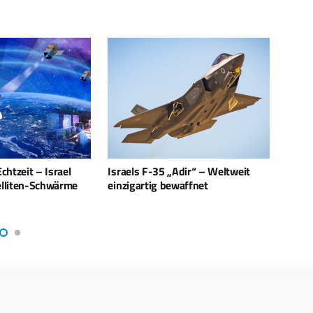
l
Israels F-35 „Adir“ – Weltweit
Israels Raketenstrat
me
einzigartig bewaffnet
Wandel: Kosten vs. 