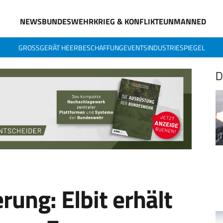
NEWS
BUNDESWEHR
KRIEG & KONFLIKTE
UNMANNED
GROSSGERÄT HEER
BESCHAFFUNG
EVENTS
INDUSTRIESPIEGEL
D
rung: Elbit erhält