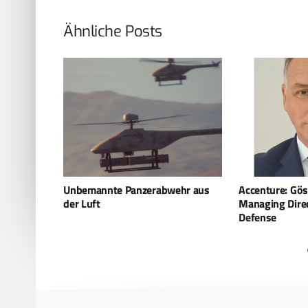
Ähnliche Posts
ehr aus
Accenture: Gösta Albrecht wird
Neue Kooperat
Managing Director & Sales Lead
GA-ASI & INT
Defense