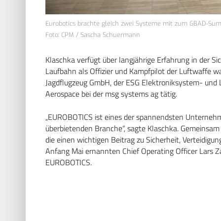
Eurobotics brachte gleich zwei Systeme mit zum GBAD-Sum
Foto: CPM / Sascha Schuermann
Klaschka verfügt über langjährige Erfahrung in der Si
Laufbahn als Offizier und Kampfpilot der Luftwaffe wa
Jagdflugzeug GmbH, der ESG Elektroniksystem- und L
Aerospace bei der msg systems ag tätig.
„EUROBOTICS ist eines der spannendsten Unternehm
überbietenden Branche“, sagte Klaschka. Gemeinsam 
die einen wichtigen Beitrag zu Sicherheit, Verteidigu
Anfang Mai ernannten Chief Operating Officer Lars Z
EUROBOTICS.