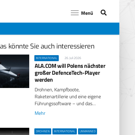
Menü
as könnte Sie auch interessieren
26. Juli 2026
INTERNATIONAL
ALA.COM will Polens nächster
großer DefenceTech-Player
werden
Drohnen, Kampfboote,
Raketenartillerie und eine eigene
Führungssoftware – und das…
Mehr
DROHNEN
INTERNATIONAL
UNMANNED