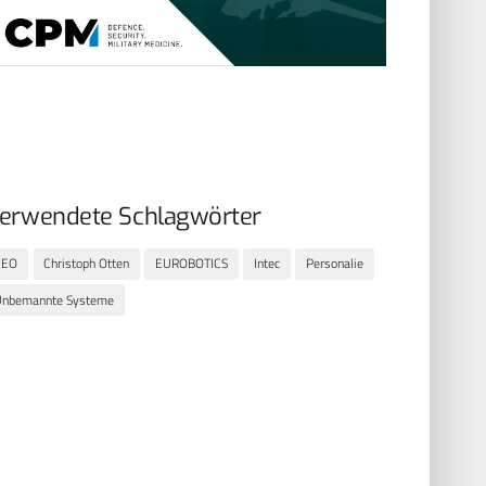
erwendete Schlagwörter
CEO
Christoph Otten
EUROBOTICS
Intec
Personalie
Unbemannte Systeme