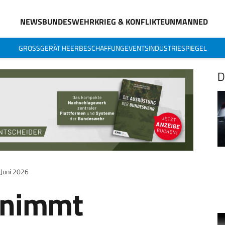
NEWS
BUNDESWEHR
KRIEG & KONFLIKTE
UNMANNED
GROSSGERÄT HEER
BESCHAFFUNG
EVENTS
INDUSTRIESPIEGEL
D
 Juni 2026
rnimmt