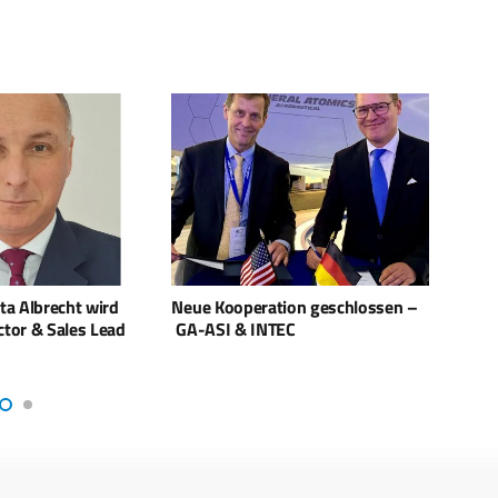
ion geschlossen –
Neue Staatssekretäre im BMVg –
50.00
EC
Entscheidung getroffen
ukrai
Auter