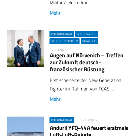
Militär Ziele im Iran…
Mehr
INTERNATIONAL
BUNDESWEHR
SICHERHEITSPOLITIK
STRATEGIE
17. Juli 2026
Augen auf Nörvenich – Treffen
zur Zukunft deutsch-
französischer Rüstung
Erst scheiterte der New Generation
Fighter im Rahmen von FCAS,…
Mehr
16. Juli 2026
INTERNATIONAL
Anduril YFQ-44A feuert erstmals
Luft-Luft-Rakete