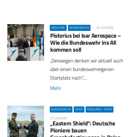
24. Juli 2026
INDUSTRIE
BUNDESWEHR
Pistorius bei Isar Aerospace –
Wie die Bundeswehr ins All
kommen soll
„Deswegen denken wir aktuell auch
über einen bundeswehreigenen
Startplatz nach“,…
Mehr
BUNDESWEHR
HEER
RUSSLAND – NATO
23. Juli 2026
„Eastern Shield“: Deutsche
Pioniere bauen