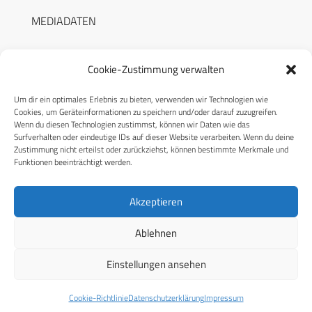
MEDIADATEN
Cookie-Zustimmung verwalten
Um dir ein optimales Erlebnis zu bieten, verwenden wir Technologien wie
RECHTLICHES
Cookies, um Geräteinformationen zu speichern und/oder darauf zuzugreifen.
Wenn du diesen Technologien zustimmst, können wir Daten wie das
Surfverhalten oder eindeutige IDs auf dieser Website verarbeiten. Wenn du deine
Datenschutzerklärung
Zustimmung nicht erteilst oder zurückziehst, können bestimmte Merkmale und
Funktionen beeinträchtigt werden.
Cookie-Richtlinie (EU)
AGB
Akzeptieren
Compliance
Ablehnen
Impressum
Einstellungen ansehen
© 2026 CPM GmbH – Alle Rechte vorbehalten
Cookie-Richtlinie
Datenschutzerklärung
Impressum