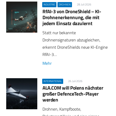
28. Juli 2026
INDUSTRIE
DROHNEN
RfAI-3 von DroneShield – KI-
Drohnenerkennung, die mit
jedem Einsatz dazulernt
Statt nur bekannte
Drohnensignaturen abzugleichen,
erkennt DroneShields neue KI-Engine
RfAI-3…
Mehr
26. Juli 2026
INTERNATIONAL
ALA.COM will Polens nächster
großer DefenceTech-Player
werden
Drohnen, Kampfboote,