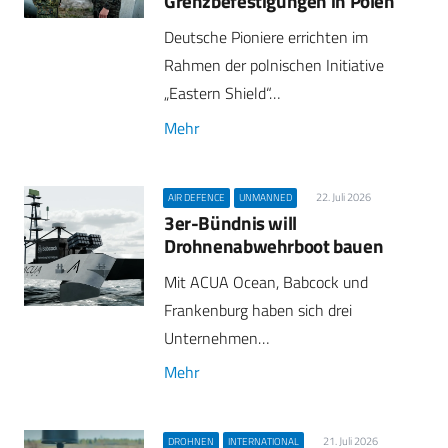
Grenzbefestigungen in Polen
Deutsche Pioniere errichten im
Rahmen der polnischen Initiative
„Eastern Shield“…
Mehr
22. Juli 2026
AIR DEFENCE
UNMANNED
3er-Bündnis will
Drohnenabwehrboot bauen
Mit ACUA Ocean, Babcock und
Frankenburg haben sich drei
Unternehmen…
Mehr
21. Juli 2026
DROHNEN
INTERNATIONAL