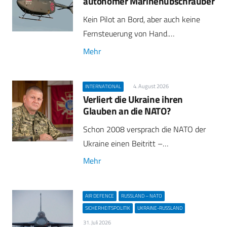
autonomer Marinehubschrauber
Kein Pilot an Bord, aber auch keine
Fernsteuerung von Hand.…
Mehr
4. August 2026
INTERNATIONAL
Verliert die Ukraine ihren
Glauben an die NATO?
Schon 2008 versprach die NATO der
Ukraine einen Beitritt –…
Mehr
AIR DEFENCE
RUSSLAND – NATO
SICHERHEITSPOLITIK
UKRAINE-RUSSLAND
31. Juli 2026