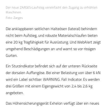
Der neue ZARGES-Laufsteg vereinfacht den Zugang zu erhöhten
Maschinen.
Foto: Zarges
Die anklappbaren seitlichen Halteösen (lateral) behindern
nicht beim Aufstieg, und robuste Materialschlaufen bieten
eine 20 kg Tragfähigkeit für Ausrüstung. Und WebAlert zeigt
umgehend Beschädigungen an und warnt so vor rissigen
Gurten.
Ein Sturzindikator befindet sich auf der unteren Rückseite
der dorsalen Auffangöse. Bei einer Belastung von über 6 kN
wird ein Label sichtbar: WARNING. Fall Indicator. Es werden
drei Größen mit einem Eigengewicht von 2,4 bis 2,6 kg
angeboten.
Das Höhensicherungsgerät Exhelon verfügt über ein neues