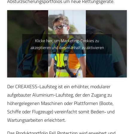
Absturzsicherungsportfolios um neue Rettungsgeräte.
Klicke hier, um Marketing-Cookies zu
akzeptieren und diesen Inhalt zu aktivieren
Der CREAXESS-Laufsteg ist ein erhöhter, modularer
aufgebauter Aluminium-Laufsteg, der den Zugang zu
höhergelegenen Maschinen oder Plattformen (Boote,
Schiffe oder Flugzeuge) vereinfacht somit Bedien‑ und
Wartungsarbeiten erleichtert.
Das Produktportfolio Fall Protection wird erweitert und