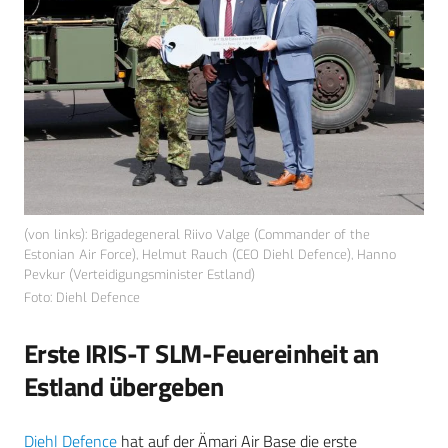
(von links): Brigadegeneral Riivo Valge (Commander of the
Estonian Air Force), Helmut Rauch (CEO Diehl Defence), Hanno
Pevkur (Verteidigungsminister Estland)
Foto: Diehl Defence
Erste IRIS-T SLM-Feuereinheit an
Estland übergeben
Diehl Defence
hat auf der Ämari Air Base die erste