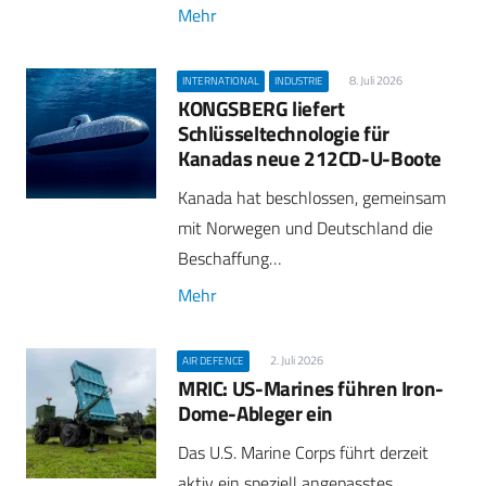
Mehr
8. Juli 2026
INTERNATIONAL
INDUSTRIE
KONGSBERG liefert
Schlüsseltechnologie für
Kanadas neue 212CD-U-Boote
Kanada hat beschlossen, gemeinsam
mit Norwegen und Deutschland die
Beschaffung…
Mehr
2. Juli 2026
AIR DEFENCE
MRIC: US-Marines führen Iron-
Dome-Ableger ein
Das U.S. Marine Corps führt derzeit
aktiv ein speziell angepasstes,…