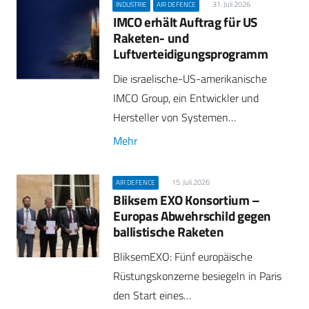
31. Juli 2026
INDUSTRIE
AIR DEFENCE
IMCO erhält Auftrag für US
Raketen- und
Luftverteidigungsprogramm
Die israelische-US-amerikanische
IMCO Group, ein Entwickler und
Hersteller von Systemen…
Mehr
15. Juli 2026
AIR DEFENCE
Bliksem EXO Konsortium –
Europas Abwehrschild gegen
ballistische Raketen
BliksemEXO: Fünf europäische
Rüstungskonzerne besiegeln in Paris
den Start eines…