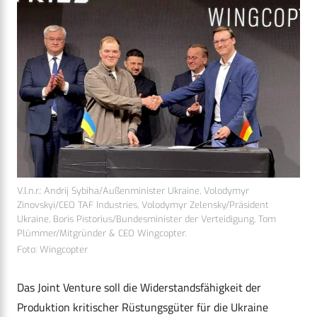
V.l.n.r.: Andrij Sybiha/Außenminister Ukraine, Volodymyr
Zinovskyi/CEO TAF Industries, Volodymyr Zelensky/Präsident
Ukraine, Boris Pistorius/Bundesminister der Verteidigung, Tom
Plümmer/Mitgründer & CEO Wingcopter.
Foto: Wingcopter
Das Joint Venture soll die Widerstandsfähigkeit der
Produktion kritischer Rüstungsgüter für die Ukraine