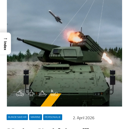
→
Index
2. April 2026
BUNDESWEHR
MARINE
PERSONALIE