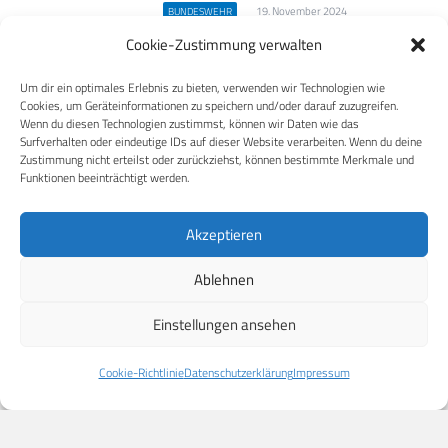
19. November 2024
BUNDESWEHR
Starker Partner: deutsch-
Cookie-Zustimmung verwalten
britische Marinekooperation
Um dir ein optimales Erlebnis zu bieten, verwenden wir Technologien wie
Mit der Royal Navy verbindet die
Cookies, um Geräteinformationen zu speichern und/oder darauf zuzugreifen.
Deutsche Marine seit Jahrzehnten…
Wenn du diesen Technologien zustimmst, können wir Daten wie das
Surfverhalten oder eindeutige IDs auf dieser Website verarbeiten. Wenn du deine
Mehr
Zustimmung nicht erteilst oder zurückziehst, können bestimmte Merkmale und
Funktionen beeinträchtigt werden.
30. Oktober 2024
BUNDESWEHR
Akzeptieren
WTD 71 zieht positive Bilanz –
Ansprengungen in der Ostsee
Ablehnen
abgeschlossen
Einstellungen ansehen
Die Wehrtechnische Dienststelle für
Schiffe und Marinewaffen, Maritime
Cookie-Richtlinie
Datenschutzerklärung
Impressum
Technologie und…
Mehr