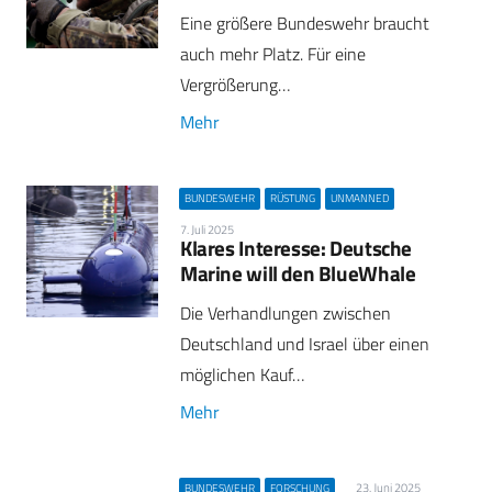
Eine größere Bundeswehr braucht
auch mehr Platz. Für eine
Vergrößerung…
Mehr
BUNDESWEHR
RÜSTUNG
UNMANNED
7. Juli 2025
Klares Interesse: Deutsche
Marine will den BlueWhale
Die Verhandlungen zwischen
Deutschland und Israel über einen
möglichen Kauf…
Mehr
23. Juni 2025
BUNDESWEHR
FORSCHUNG